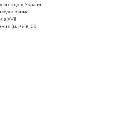
агітації в Україні
 науки очима
ів ХVІI
ції (м. Київ, 09
.