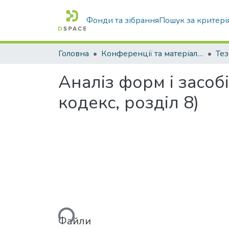
Фонди та зібрання
Пошук за критері
Головна
Конференції та матеріали конференцій
Тез
Аналіз форм і засоб
кодекс, розділ 8)
Вантажиться...
Файли