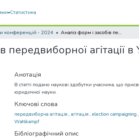
ями
Статистика
и конференцій - 2024
Аналіз форм і засобів передвиборної агітації в Україні (Виборчий кодекс, розділ 8)
ів передвиборної агітації в
Анотація
В статті подано наукові здобутки учасника, що прис
юридичної науки.
Ключові слова
передвиборча агітація
,
агітація
,
election campaigning
Wahlkampf
Бібліографічний опис