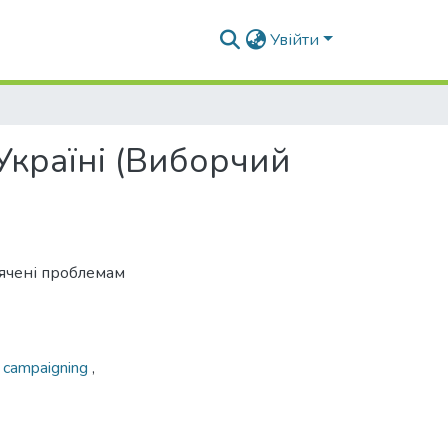
Увійти
 Україні (Виборчий
вячені проблемам
,
campaigning
,