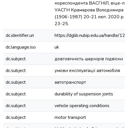
кореспондента ВАСГНІЛ, віце-п
УАСГН Крамарова Володимира С
(1906-1987) 20-21 лют. 2020 р. - К
23-25.
dc.identifier.uri
https://dglib.nubip.edu.ua/handle/
dc.language.iso
uk
dc.subject
довговічність шарнірів підвіски
dc.subject
умови експлуатації автомобіля
dc.subject
автотранспорт
dc.subject
durability of suspension joints
dc.subject
vehicle operating conditions
dc.subject
motor transport