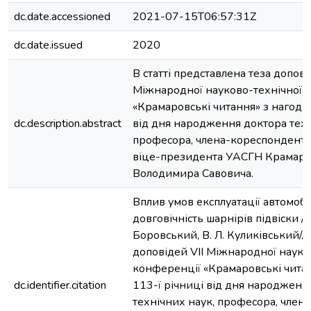
dc.date.accessioned
2021-07-15T06:57:31Z
dc.date.issued
2020
В статті представлена теза доповід
Міжнародної науково-технічної 
«Крамаровські читання» з нагоди 
dc.description.abstract
від дня народження доктора техн
професора, члена-кореспондента
віце-президента УАСГН Крамар
Володимира Савовича.
Вплив умов експлуатації автомобі
довговічність шарнірів підвіски / 
Боровський, В. Л. Куликівський//
доповідей VIІ Міжнародної науко
конференції «Крамаровські читан
dc.identifier.citation
113-ї річниці від дня народженн
технічних наук, професора, члена