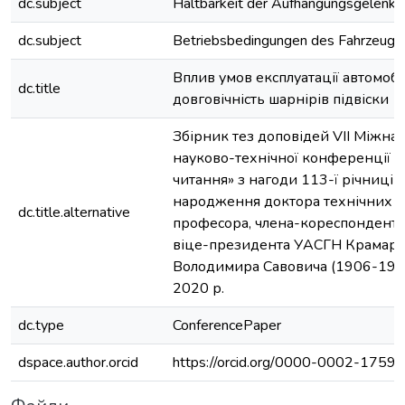
dc.subject
Haltbarkeit der Aufhängungsgelenke
dc.subject
Betriebsbedingungen des Fahrzeugs
Вплив умов експлуатації автомобі
dc.title
довговічність шарнірів підвіски
Збірник тез доповідей VIІ Міжна
науково-технічної конференції 
читання» з нагоди 113-ї річниці в
народження доктора технічних н
dc.title.alternative
професора, члена-кореспондента
віце-президента УАСГН Крамар
Володимира Савовича (1906-1987
2020 р.
dc.type
ConferencePaper
dspace.author.orcid
https://orcid.org/0000-0002-1759