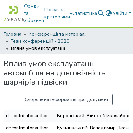
Фонди
Пошук за
та
Статистика
Увійти
критеріями
зібрання
Головна
Конференції та матеріали конференцій
Тези конференцій - 2020
Вплив умов експлуатації автомобіля на довговічність шарнірів підвіски
Вплив умов експлуатації
автомобіля на довговічність
шарнірів підвіски
Скорочена інформація про документ
dc.contributor.author
Боровський, Віктор Миколайови
dc.contributor.author
Куликівський, Володимир Леоні