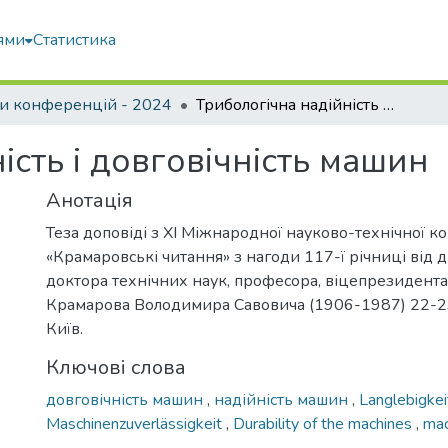
ями
Статистика
и конференцій - 2024
Трибологічна надійність і довговічність машин
ість і довговічність машин
Анотація
Теза доповіді з ХІ Міжнародної науково-технічної к
«Крамаровські читання» з нагоди 117-ї річниці від
доктора технічних наук, професора, віцепрезидент
Крамарова Володимира Савовича (1906-1987) 22-23 
Київ.
Ключові слова
довговічність машин
,
надійність машин
,
Langlebigke
Maschinenzuverlässigkeit
,
Durability of the machines
,
mac