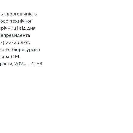
ь і довговічність
ково-технічної
річниці від дня
іцепрезидента
) 22-23 лют.
итет біоресурсів і
ком. С.М.
раїни, 2024. - С. 53