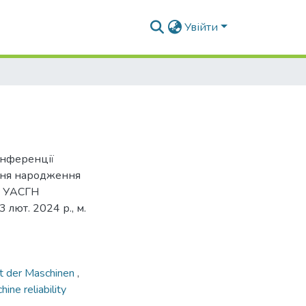
Увійти
онференції
 дня народження
а УАСГН
лют. 2024 р., м.
it der Maschinen
,
hine reliability