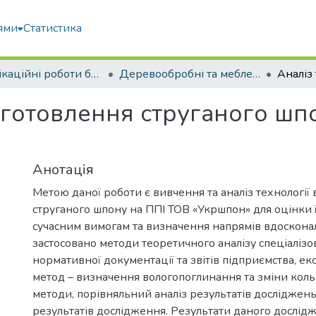
ями
Статистика
Кваліфікаційні роботи бакалаврів
Деревообробні та меблеві технології
виготовлення струганого шп
Анотація
Метою даної роботи є вивчення та аналіз технології
струганого шпону на ППІ ТОВ «Укршпон» для оцінки ї
сучасним вимогам та визначення напрямів вдосконал
застосовано методи теоретичного аналізу спеціалізов
нормативної документації та звітів підприємства, 
метод – визначення вологопоглинання та зміни коль
методи, порівняльний аналіз результатів досліджень
результатів дослідження. Результати даного дослід