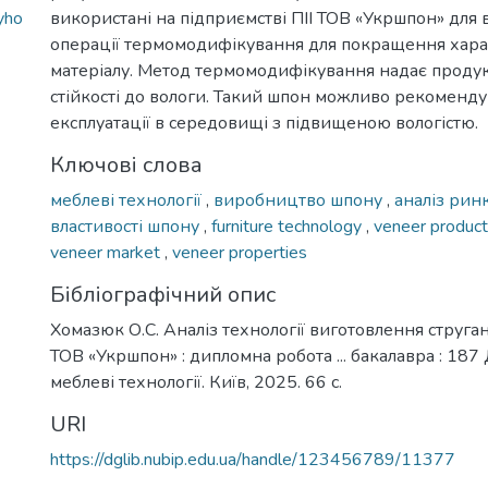
yho
використані на підприємстві ПІІ ТОВ «Укршпон» дл
операції термомодифікування для покращення хар
матеріалу. Метод термомодифікування надає продук
стійкості до вологи. Такий шпон можливо рекоменду
експлуатації в середовищі з підвищеною вологістю.
Ключові слова
меблеві технології
,
виробництво шпону
,
аналіз рин
властивості шпону
,
furniture technology
,
veneer produc
veneer market
,
veneer properties
Бібліографічний опис
Хомазюк О.С. Аналіз технології виготовлення струга
ТОВ «Укршпон» : дипломна робота ... бакалавра : 18
меблеві технології. Київ, 2025. 66 с.
URI
https://dglib.nubip.edu.ua/handle/123456789/11377