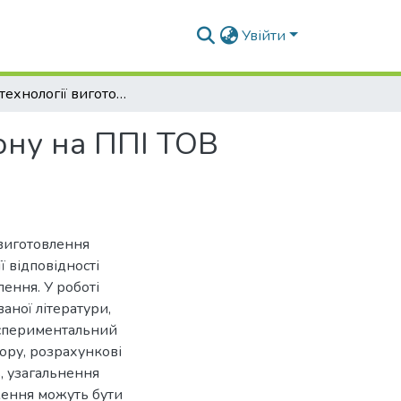
Увійти
Аналіз технології виготовлення струганого шпону на ППІ ТОВ «Укршпон»
ону на ППІ ТОВ
 виготовлення
ї відповідності
ення. У роботі
аної літератури,
експериментальний
ору, розрахункові
, узагальнення
ження можуть бути