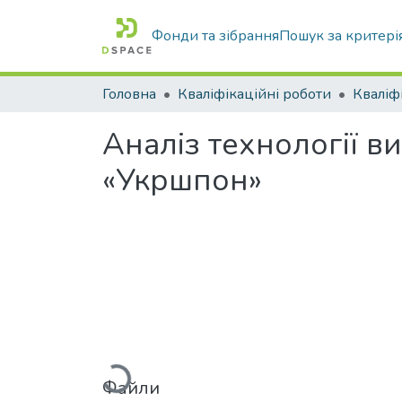
Фонди та зібрання
Пошук за критері
Головна
Кваліфікаційні роботи
Аналіз технології 
«Укршпон»
Вантажиться...
Файли