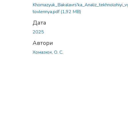
Khomazyuk_Bakalavrs'ka_Analiz_tekhnolohiyi_v
tovlennya.pdf
(1,92 MB)
Дата
2025
Автори
Хомазюк, О. С.