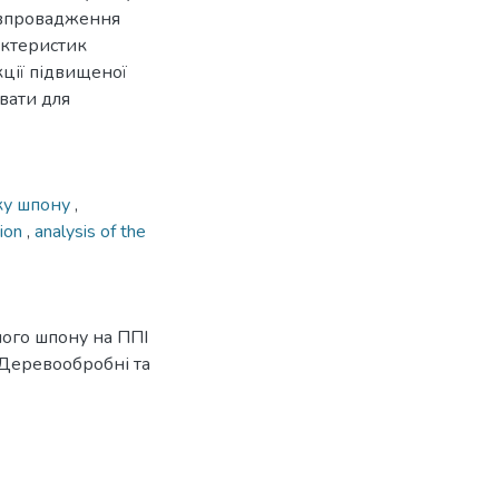
я впровадження
актеристик
ції підвищеної
вати для
ку шпону
,
tion
,
analysis of the
ного шпону на ППІ
7 Деревообробні та