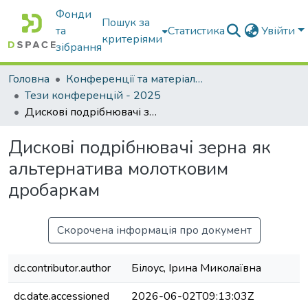
Фонди
Пошук за
та
Статистика
Увійти
критеріями
зібрання
Головна
Конференції та матеріали конференцій
Тези конференцій - 2025
Дискові подрібнювачі зерна як альтернатива молотковим дробаркам
Дискові подрібнювачі зерна як
альтернатива молотковим
дробаркам
Скорочена інформація про документ
dc.contributor.author
Білоус, Ірина Миколаївна
dc.date.accessioned
2026-06-02T09:13:03Z