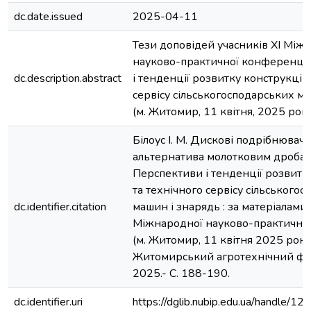
dc.date.issued
2025-04-11
Тези доповідей учасників XI Між
науково-практичної конференції
dc.description.abstract
і тенденції розвитку конструкцій
сервісу сільськогосподарських м
(м. Житомир, 11 квітня, 2025 рок
Білоус І. М. Дискові подрібнювачі
альтернатива молотковим дробар
Перспективи і тенденції розвитк
та технічного сервісу сільського
dc.identifier.citation
машин і знарядь : за матеріалами 
Міжнародної науково-практично
(м. Житомир, 11 квітня 2025 року
Житомирський агротехнічний фа
2025.- С. 188-190.
dc.identifier.uri
https://dglib.nubip.edu.ua/handle