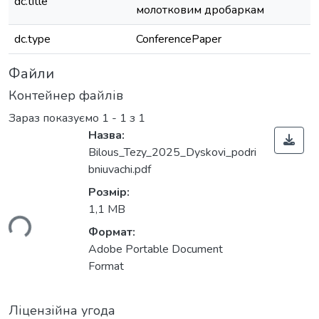
dc.title
молотковим дробаркам
dc.type
ConferencePaper
Файли
Контейнер файлів
Зараз показуємо
1 - 1 з 1
Назва:
Bilous_Tezy_2025_Dyskovi_podri
bniuvachi.pdf
Розмір:
1,1 MB
ься...
Формат:
Adobe Portable Document
Format
Ліцензійна угода