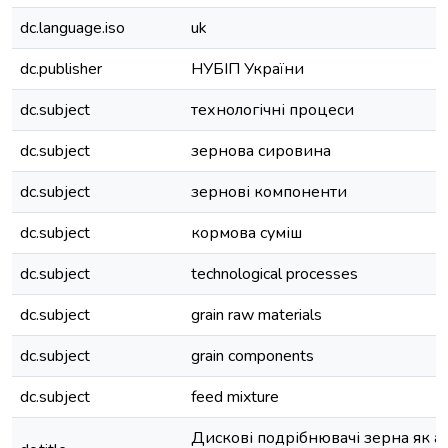
dc.language.iso
uk
dc.publisher
НУБІП України
dc.subject
технологічні процеси
dc.subject
зернова сировина
dc.subject
зернові компоненти
dc.subject
кормова суміш
dc.subject
technological processes
dc.subject
grain raw materials
dc.subject
grain components
dc.subject
feed mixture
Дискові подрібнювачі зерна як а