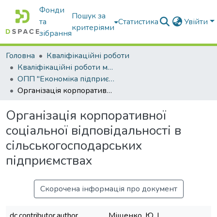
Фонди
Пошук за
та
Статистика
Увійти
критеріями
зібрання
Головна
Кваліфікаційні роботи
Кваліфікаційні роботи магістрів
ОПП "Економіка підприємства"
Організація корпоративної соціальної відповідальності в сільськогосподарських підприємствах
Організація корпоративної
соціальної відповідальності в
сільськогосподарських
підприємствах
Скорочена інформація про документ
dc.contributor.author
Міщенко, Ю. І.