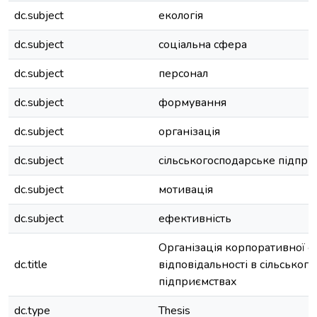
dc.subject
екологія
dc.subject
соціальна сфера
dc.subject
персонал
dc.subject
формування
dc.subject
організація
dc.subject
сільськогосподарське підпри
dc.subject
мотивація
dc.subject
ефективність
Організація корпоративної с
dc.title
відповідальності в сільськог
підприємствах
dc.type
Thesis