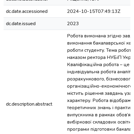
dc.date.accessioned
2024-10-15T07:49:13Z
dc.date.issued
2023
Робота виконана згідно завд
виконання бакалаврської ква
роботи студенту. Тема робот
наказом ректора НУБіП Укра
Кваліфікаційна робота – це с
індивідуальна робота аналіти
розрахункового, бізнесового
організаційно-економічного 
містить рішення завдань уза
характеру. Робота відобража
dc.description.abstract
теоретичних знань і практи
випускника в рамках обов’язк
вибіркової складових освітн
програми підготовки бакалав