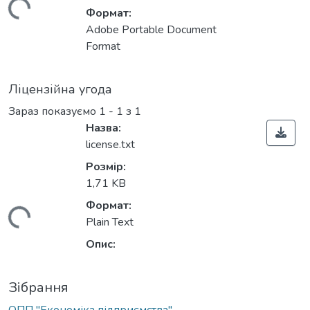
ться...
Формат:
Adobe Portable Document
Format
Ліцензійна угода
Зараз показуємо
1 - 1 з 1
Назва:
license.txt
Розмір:
1,71 KB
Формат:
ться...
Plain Text
Опис:
Зібрання