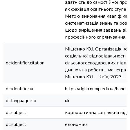
здатність до самостійної проф
як фахівця освітнього ступен
Метою виконання кваліфікац
систематизація знань та ро
щодо вирішення завдань від
професійного спрямування.
Міщенко Ю.І. Організація ко
соціальної відповідальності в
dc.identifier.citation
сільськогосподарських підпр
дипломна робота ... магістра :
Міщенко Ю.І. - Київ, 2023. – 8
dc.identifier.uri
https://dglib.nubip.edu.ua/ha
dc.language.iso
uk
dc.subject
корпоративна соціальна відп
dc.subject
економіка