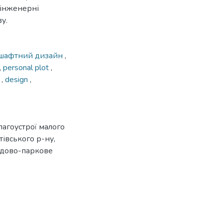
 інженерні
у.
шафтний дизайн
,
,
personal plot
,
n
,
design
,
лагоустрої малого
тівського р-ну,
«Садово-паркове