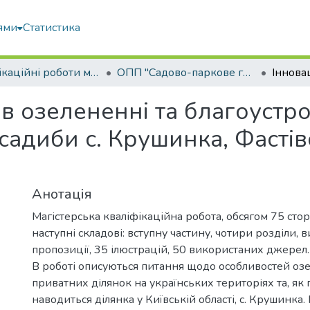
ями
Статистика
Кваліфікаційні роботи магістрів
ОПП "Садово-паркове господарство"
 в озелененні та благоустро
садиби с. Крушинка, Фастів
Анотація
Магістерська кваліфікаційна робота, обсягом 75 стор
наступні складові: вступну частину, чотири розділи, 
пропозиції, 35 ілюстрацій, 50 використаних джерел.
В роботі описуються питання щодо особливостей оз
приватних ділянок на українських територіях та, як 
наводиться ділянка у Київській області, с. Крушинка