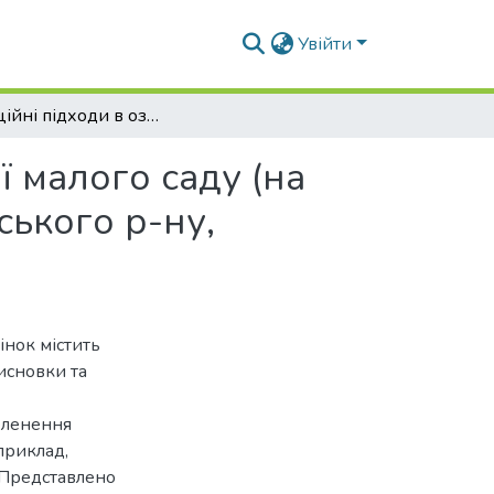
Увійти
Інноваційні підходи в озелененні та благоустрої малого саду (на прикладі приватної садиби с. Крушинка, Фастівського р-ну, Київської обл.)
ї малого саду (на
ського р-ну,
інок містить
висновки та
еленення
приклад,
. Представлено