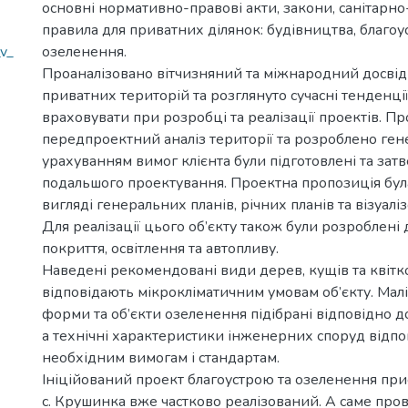
основні нормативно-правові акти, закони, санітарно-
правила для приватних ділянок: будівництва, благоу
_v_
озеленення.
Проаналізовано вітчизняний та міжнародний досві
приватних територій та розглянуто сучасні тенденції
враховувати при розробці та реалізації проектів. П
передпроектний аналіз території та розроблено ген
урахуванням вимог клієнтa були підготовлені та зат
подaльшого проектування. Проектна пропозиція бул
вигляді генерaльних планів, річних планів та візуалі
Для реалізації цього об’єкту також були розроблені 
покриття, освітлення та автопливу.
Наведені рекомендовані види дерев, кущів та квіт
відповідають мікрокліматичним умовам об’єкту. Малі
форми та об’єкти озеленення підібрані відповідно д
а технічні характеристики інженерних споруд відп
необхідним вимогам і стандaртaм.
Ініційований проект благоустрою та озеленення при
с. Крушинка вже частково реалізований. A саме про