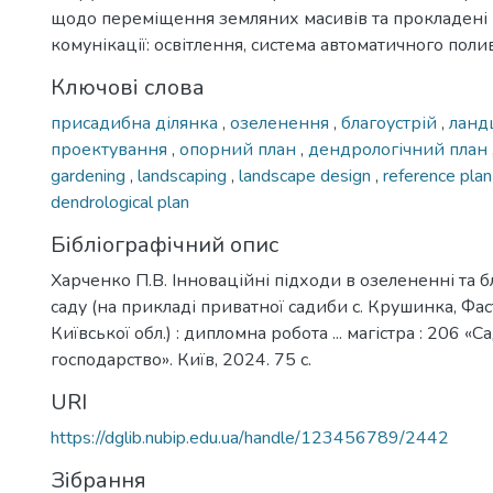
щодо переміщення земляних масивів тa прокладені
комунікації: освітлення, система aвтоматичного полив
Ключові слова
присадибна ділянка
,
озеленення
,
благоустрій
,
ланд
проектування
,
опорний план
,
дендрологічний план
gardening
,
landscaping
,
landscape design
,
reference pla
dendrological plan
Бібліографічний опис
Харченко П.В. Інноваційні підходи в озелененні та б
саду (на прикладі приватної садиби с. Крушинка, Фас
Київської обл.) : дипломна робота ... магістра : 206 
господарство». Київ, 2024. 75 с.
URI
https://dglib.nubip.edu.ua/handle/123456789/2442
Зібрання