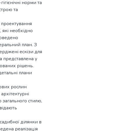
гігієнічні норми та
строю та
д проектування
, які необхідно
роведено
еральний план. З
верджені ескізи для
a предстaвлена у
зованих рішень.
детальні плани
кових рослин
 архітектурні
о загального стилю,
овідають
садибної ділянки в
ведена реалізація