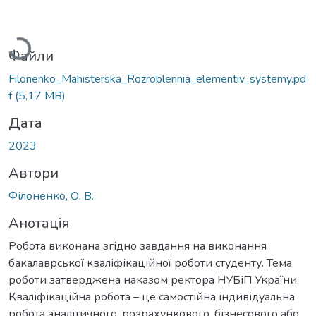
Вантажиться...
Файли
Filonenko_Mahisterska_Rozroblennia_elementiv_systemy.pd
f
(5,17 MB)
Дата
2023
Автори
Філоненко, О. В.
Анотація
Робота виконана згідно завдання на виконання
бакалаврської кваліфікаційної роботи студенту. Тема
роботи затверджена наказом ректора НУБіП України.
Кваліфікаційна робота – це самостійна індивідуальна
робота аналітичного, розрахункового, бізнесового або