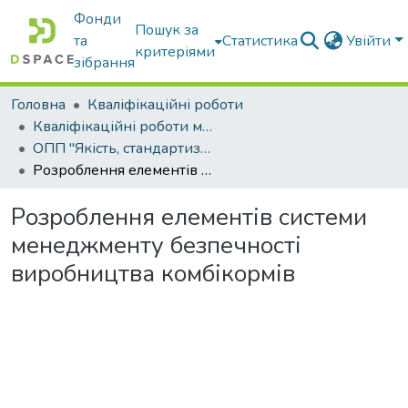
Фонди
Пошук за
та
Статистика
Увійти
критеріями
зібрання
Головна
Кваліфікаційні роботи
Кваліфікаційні роботи магістрів
ОПП "Якість, стандартизація та сертифікація"
Розроблення елементів системи менеджменту безпечності виробництва комбікормів
Розроблення елементів системи
менеджменту безпечності
виробництва комбікормів