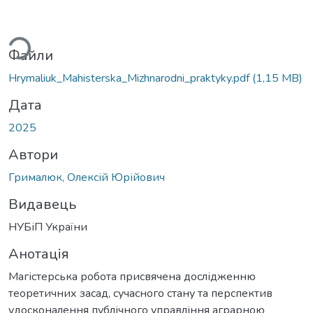
житься...
Файли
Hrymaliuk_Mahisterska_Mizhnarodni_praktyky.pdf
(1,15 MB)
Дата
2025
Автори
Грималюк, Олексій Юрійович
Видавець
НУБіП України
Анотація
Магістерська робота присвячена дослідженню
теоретичних засад, сучасного стану та перспектив
удосконалення публічного управління аграрною