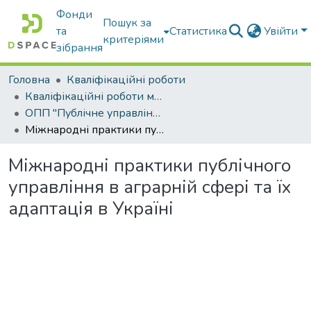
Фонди
Пошук за
та
Статистика
Увійти
критеріями
зібрання
Головна
Кваліфікаційні роботи
Кваліфікаційні роботи магістрів
ОПП "Публічне управління та адміністрування"
Міжнародні практики публічного управління в аграрній сфері та їх адаптація в Україні
Міжнародні практики публічного
управління в аграрній сфері та їх
адаптація в Україні