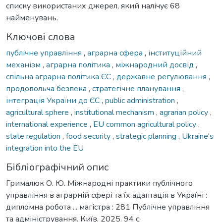
списку використаних джерел, який налічує 68
найменувань.
Ключові слова
публічне управління
,
аграрна сфера
,
інституційний
механізм
,
аграрна політика
,
міжнародний досвід
,
спільна аграрна політика ЄС
,
державне регулювання
,
продовольча безпека
,
стратегічне планування
,
інтеграція України до ЄС
,
public administration
,
agricultural sphere
,
institutional mechanism
,
agrarian policy
,
international experience
,
EU common agricultural policy
,
state regulation
,
food security
,
strategic planning
,
Ukraine's
integration into the EU
Бібліографічний опис
Грималюк О. Ю. Міжнародні практики публічного
управління в аграрній сфері та їх адаптація в Україні :
дипломна робота ... магістра : 281 Публічне управління
та адміністрування. Київ, 2025. 94 с.