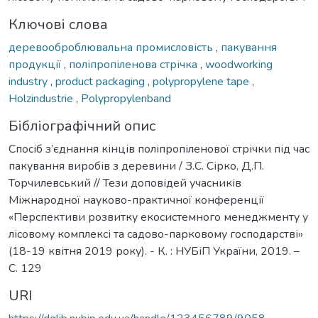
Ключові слова
деревооброблювальна промисловість
,
пакування
продукції
,
поліпропіленова стрічка
,
woodworking
industry
,
product packaging
,
polypropylene tape
,
Holzindustrie
,
Polypropylenband
Бібліографічний опис
Спосіб з’єднання кінців поліпропіленової стрічки під час
пакування виробів з деревини / З.С. Сірко, Д.П.
Торчилевський // Тези доповідей учасників
Міжнародної науково-практичної конференції
«Перспективи розвитку екосистемного менеджменту у
лісовому комплексі та садово-парковому господарстві»
(18-19 квітня 2019 року). - К. : НУБіП України, 2019. –
С. 129
URI