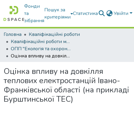
Фонди
Пошук за
та
Статистика
Увійти
критеріями
зібрання
Головна
Кваліфікаційні роботи
Кваліфікаційні роботи магістрів
ОПП "Екологія та охорона навколишнього середовища"
Оцінка впливу на довкілля теплових електростанцій Івано-Франківської області (на прикладі Бурштинської ТЕС)
Оцінка впливу на довкілля
теплових електростанцій Івано-
Франківської області (на прикладі
Бурштинської ТЕС)