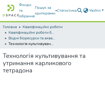
Фонди
Пошук за
та
Статистика
Увійти
критеріями
зібрання
Головна
Кваліфікаційні роботи
Кваліфікаційні роботи бакалаврів
Водні біоресурси та аквакультура
Технологія культивування та утримання карликового тетрадона
Технологія культивування та
утримання карликового
тетрадона