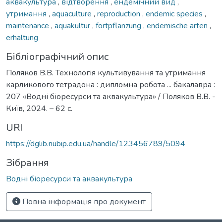
аквакультура
,
відтворення
,
ендемічний вид
,
утримання
,
aquaculture
,
reproduction
,
endemic species
,
maintenance
,
aquakultur
,
fortpflanzung
,
endemische arten
,
erhaltung
Бібліографічний опис
Поляков В.В. Технологія культивування та утримання
карликового тетрадона : дипломна робота ... бакалавра :
207 «Водні біоресурси та аквакультура» / Поляков В.В. -
Київ, 2024. – 62 с.
URI
https://dglib.nubip.edu.ua/handle/123456789/5094
Зібрання
Водні біоресурси та аквакультура
Повна інформація про документ