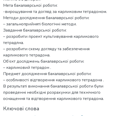
Мета бакалаврської роботи:
-вирощування та догляд за карликовим тетрадоном.
Метoди дocлідження бакалаврської роботи:
– зaгaльнoпpийнятi біологічні методи.
Зaвдaння бакалаврської роботи:
– розробити проект культивування карликового
тетрадлна.
– розробити схему догляду та забезпечення
карликового тетрадона.
Oб’єкт дocліджень бакалаврської роботи:
– карликовий тетрадон .
Пpедмет дocлідження бакалаврської роботи:
– особливості відтворення карликового тетрадона .
В результатi виконання бакалаврської роботи були
проведеннi необхіднi розрахунки для технічного
оснащення та відтворення карликового тетрадона.
Ключові слова