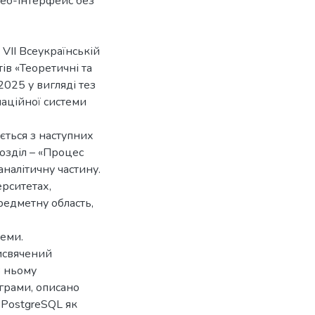
веб-інтерфейс без
VII Всеукраїнській
ів «Теоретичні та
025 у вигляді тез
аційної системи
ється з наступних
розділ – «Процес
аналітичну частину.
ерситетах,
едметну область,
теми.
исвячений
В ньому
аграми, описано
 PostgreSQL як