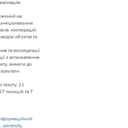
еалізацію
еджений на
 функціональних
сів, кооперацій,
ємодію об’єктів та
я та експлуатації
ції з встановлення
ету, вимоги до
езультати
 тексту, 21
27 позицій та 7
інформаційний
s
,
university