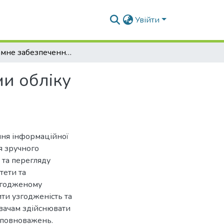
Увійти
Програмне забезпечення інформаційної системи обліку випускників університету
и обліку
ня інформаційної
я зручного
 та перегляду
тети та
агодженому
ти узгодженість та
увачам здійснювати
х повноважень.