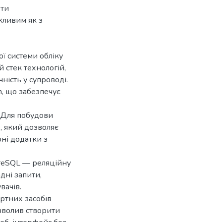
оти
жливим як з
ої системи обліку
 стек технологій,
чність у супроводі.
, що забезпечує
. Для побудови
, який дозволяє
ні додатки з
greSQL — реляційну
дні запити,
вачів.
ртних засобів
озволив створити