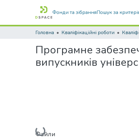
Фонди та зібрання
Пошук за критері
Головна
Кваліфікаційні роботи
Програмне забезпеч
випускників універс
Файли