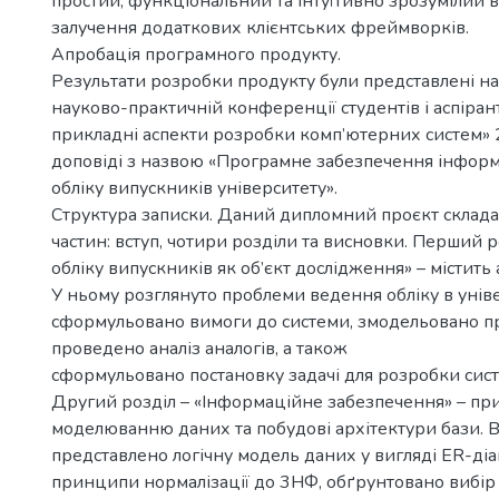
простий, функціональний та інтуїтивно зрозумілий 
залучення додаткових клієнтських фреймворків.
Апробація програмного продукту.
Результати розробки продукту були представлені на 
науково-практичній конференції студентів і аспірант
прикладні аспекти розробки комп’ютерних систем» 2
доповіді з назвою «Програмне забезпечення інформ
обліку випускників університету».
Структура записки. Даний дипломний проєкт склада
частин: вступ, чотири розділи та висновки. Перший 
обліку випускників як об’єкт дослідження» – містить 
У ньому розглянуто проблеми ведення обліку в унів
сформульовано вимоги до системи, змодельовано пр
проведено аналіз аналогів, а також
сформульовано постановку задачі для розробки сис
Другий розділ – «Інформаційне забезпечення» – пр
моделюванню даних та побудові архітектури бази. 
представлено логічну модель даних у вигляді ER-ді
принципи нормалізації до 3НФ, обґрунтовано вибір