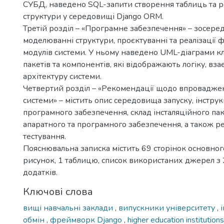
СУБД, наведено SQL-запити створення таблиць та р
структури у середовищі Django ORM.
Третій розділ – «Програмне забезпечення» – зосер
моделюванні структури, проєктуванні та реалізації
модулів системи. У ньому наведено UML-діаграми кла
пакетів та компонентів, які відображають логіку, вза
архітектуру системи.
Четвертий розділ – «Рекомендації щодо впровадженн
системи» – містить опис середовища запуску, інструк
програмного забезпечення, склад інсталяційного пак
апаратного та програмного забезпечення, а також р
тестування.
Пояснювальна записка містить 69 сторінок основного
рисунок, 1 таблицю, список використаних джерел з 
додатків.
Ключові слова
вищі навчальні заклади
,
випускники університету
,
обмін
,
фреймворк Django
,
higher education institution