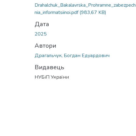
Вантажиться...
Drahalchuk_Bakalavrska_Prohramne_zabezpec
nia_informatsiinoi.pdf
(983,67 KB)
Дата
2025
Автори
Драгальчук, Богдан Едуардович
Видавець
НУБіП України