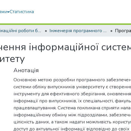
ями
Статистика
Кваліфікаційні роботи бакалаврів
Інженерія програмного забезпечення
ення інформаційної систем
итету
Анотація
Основною метою розробки програмного забезпечен
системи обліку випускників університету є створенн
інструменту для ефективного зберігання, оновлення
інформації про випускників, їх спеціальності, факуль
працевлаштування. Система покликана сприяти нал
інформаційному обміну між підрозділами, забезпечи
цілісність даних, а також надати можливість корист
доступ до актуальної інформації відповідно до свої