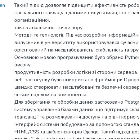
hen
Такий підхід дозволяє підвищити ефективність роб
навчального закладу з даними випускників, що є ва
організаційної,
так і з аналітичної точки зору.
Методи та технології. Під час розробки інформаційн
випускників університету використовувався сучасний
орієнтований на масштабованість, стабільність та зру
Основною мовою програмування було обрано Python
високу
продуктивність розробки логіки зі сторони сервера
веб-застосунку було використано фреймворк Django
швидко створювати масштабовані та безпечні сервер
чітким поділом на компоненти.
Для зберігання та обробки даних застосовано Post
систему управління базами даних, що підтримує скла
транзакції та розмежування доступу на рівні користу
Інтерфейс системи побудовано за допомогою станда
HTML/CSS та шаблонізаторів Django. Такий підхід д