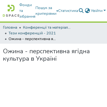
Фонди
Пошук за
та
Статистика
Увійти
критеріями
зібрання
Головна
Конференції та матеріали конференцій
Тези конференцій - 2021
Ожина - перспективна ягідна культура в Україні
Ожина - перспективна ягідна
культура в Україні
Вантажиться...