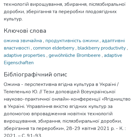
технологій вирощування, збирання, післязбиральної
доробки, зберігання та переробки плодоягідних
культур.
Ключові слова
ожина звичайна
,
продуктивність ожини
,
адаптивні
властивості
,
common elderberry
,
blackberry productivity
,
adaptive properties
,
gewöhnliche Brombeere
,
adaptive
Eigenschaften
Бібліографічний опис
Ожина - перспективна ягідна культура в Україні /
Телепенько Ю. // Тези доповідей Всеукраїнської
науково-практичної онлайн-конференції «Ягідництво
в Україні. Управління якістю ягідних культур за
допомогою впровадження новітніх технологій
вирощування, збирання, післязбиральної доробки,
зберігання та переробки», 28-29 квітня 2021 р. - К. :
2021. – С. 91-93.