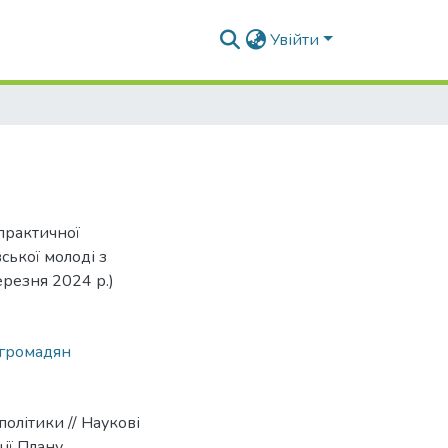
Увійти
-практичної
ської молоді з
ерезня 2024 р.)
 громадян
олітики // Наукові
ції Плану