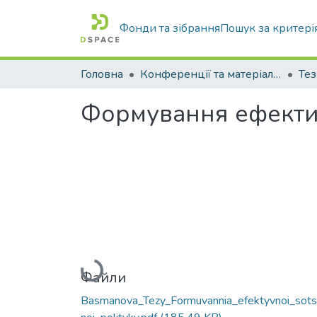
Фонди та зібрання
Пошук за критері
Головна
Конференції та матеріали конференцій
Тез
Формування ефектив
Вантажиться...
Файли
Basmanova_Tezy_Formuvannia_efektyvnoi_sotsi