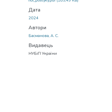
noi_polityky.pdf
(185,49 KB)
Дата
2024
Автори
Басманова, А. С.
Видавець
НУБіП України