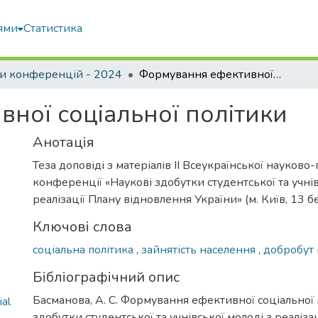
ями
Статистика
и конференцій - 2024
Формування ефективної соціальної політики
ної соціальної політики
Анотація
Теза доповіді з матеріалів ІІ Всеукраїнської науково
конференції «Наукові здобутки студентської та учнів
реалізації Плану відновлення України» (м. Київ, 13 б
Ключові слова
соціальна політика
,
зайнятість населення
,
добробут
Бібліографічний опис
Басманова, А. С. Формування ефективної соціальної п
al
здобутки студентської та учнівської молоді з реаліза