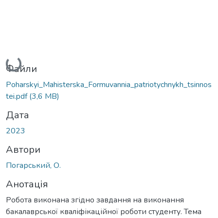
Вантажиться...
Файли
Poharskyi_Mahisterska_Formuvannia_patriotychnykh_tsinnos
tei.pdf
(3,6 MB)
Дата
2023
Автори
Погарський, О.
Анотація
Робота виконана згідно завдання на виконання
бакалаврської кваліфікаційної роботи студенту. Тема