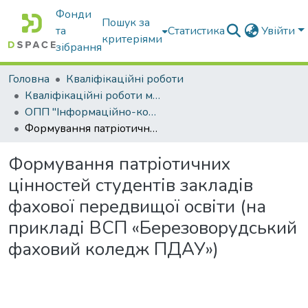
Фонди
Пошук за
та
Статистика
Увійти
критеріями
зібрання
Головна
Кваліфікаційні роботи
Кваліфікаційні роботи магістрів
ОПП "Інформаційно-комунікаційні технології в освіті"
Формування патріотичних цінностей студентів закладів фахової передвищої освіти (на прикладі ВСП «Березоворудський фаховий коледж ПДАУ»)
Формування патріотичних
цінностей студентів закладів
фахової передвищої освіти (на
прикладі ВСП «Березоворудський
фаховий коледж ПДАУ»)