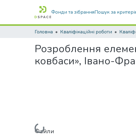
Фонди та зібрання
Пошук за критері
Головна
Кваліфікаційні роботи
Розроблення елемен
ковбаси», Івано-Фра
Файли