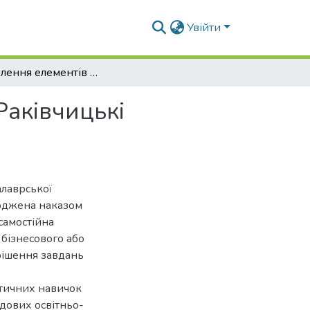
Увійти
Розроблення елементів СУБХП в умовах ТОВ «Раківчицькі ковбаси», Івано-Франківська обл.
аківчицькі
алаврської
ерджена наказом
самостійна
 бізнесового або
рішення завдань
ктичних навичок
адових освітньо-