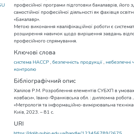
_SU
професійної програми підготовки бакалаврів, його з
самостійної професійної діяльності як фахівця освіт
«Бакалавр».
Метою виконання кваліфікаційної роботи є системат
розширення навичок щодо вирішення завдань відп
професійного спрямування.
Ключові слова
система НАССP
,
безпечність продукції
,
небезпечні
контролю
Бібліографічний опис
Халілов Р.М. Розроблення елементів СУБХП в умова
ковбаси», Івано-Франківська обл. : дипломна робота ...
«Метрологія та інформаційно-вимірювальна техніка» 
Київ, 2023. – 81 с.
URI
https://dglib.nubip.edu.ua/handle/123456789/2675