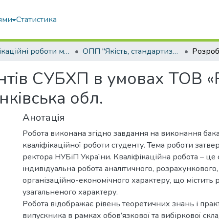
ями
Статистика
Кваліфікаційні роботи магістрів
ОПП "Якість, стандартизація та сертифікація"
тів СУБХП в умовах ТОВ «Р
нківська обл.
Анотація
Робота виконана згідно завдання на виконання бак
кваліфікаційної роботи студенту. Тема роботи затв
ректора НУБіП України. Кваліфікаційна робота – це 
індивідуальна робота аналітичного, розрахункового,
організаційно-економічного характеру, що містить 
узагальненого характеру.
Робота відображає рівень теоретичних знань і пра
випускника в рамках обов’язкової та вибіркової скл