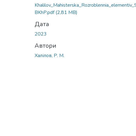
Вантажиться...
Khalilov_Mahisterska_Rozroblennia_elementiv
BKhP.pdf
(2,81 MB)
Дата
2023
Автори
Халілов, Р. М.