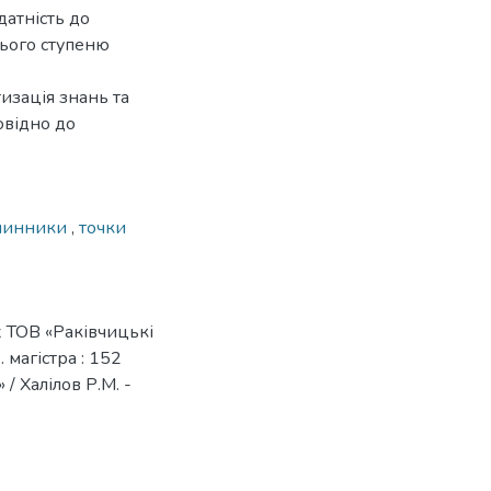
датність до
нього ступеню
изація знань та
овідно до
 чинники
,
точки
х ТОВ «Раківчицькі
 магістра : 152
/ Халілов Р.М. -