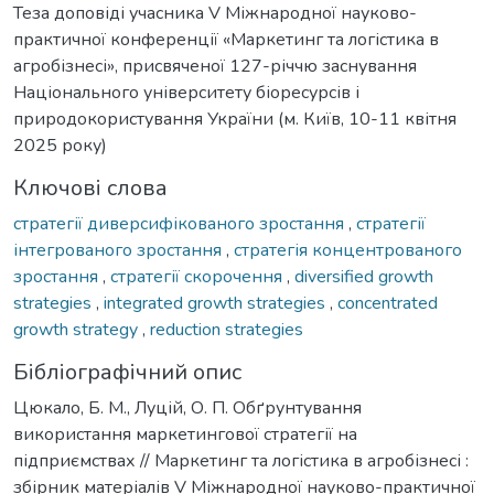
Теза доповіді учасника V Міжнародної науково-
практичної конференції «Маркетинг та логістика в
агробізнесі», присвяченої 127-річчю заснування
Національного університету біоресурсів і
природокористування України (м. Київ, 10-11 квітня
2025 року)
Ключові слова
стратегії диверсифікованого зростання
,
стратегії
інтегрованого зростання
,
стратегія концентрованого
зростання
,
стратегії скорочення
,
diversified growth
strategies
,
integrated growth strategies
,
concentrated
growth strategy
,
reduction strategies
Бібліографічний опис
Цюкало, Б. М., Луцій, О. П. Обґрунтування
використання маркетингової стратегії на
підприємствах // Маркетинг та логістика в агробізнесі :
збірник матеріалів V Міжнародної науково-практичної