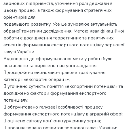
зернових підприємств, уточнення ролі держави в
цьому процесі, а також формування стратегічних
орієнтирів для
подальшого розвитку. Усе це зумовлює актуальність
обраної тематики дослідження. Метою кваліфікаційної
роботи є дослідження теоретичних та практичних
аспектів формування експортного потенціалу зернової
галузі України.
Відповідно до сформульованої мети у роботі було
поставлено та вирішено наступні завдання:
 досліджено економіко-правове трактування
категорії «експортні операції»;
 уточнено сутність поняття «експортний потенціал» та
досліджено фактори формування експортного
потенціалу;
 обґрунтовано галузеві особливості процесу
формування експортного потенціалу в аграрній сфері;
 оцінено світову конʼюнктуру ринку зерна;
 проаналізовано розвиток зернової галузі України;