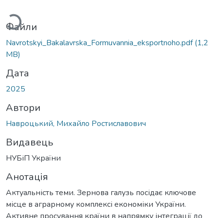
Вантажиться...
Файли
Navrotskyi_Bakalavrska_Formuvannia_eksportnoho.pdf
(1,2
MB)
Дата
2025
Автори
Навроцький, Михайло Ростиславович
Видавець
НУБіП України
Анотація
Актуальність теми. Зернова галузь посідає ключове
місце в аграрному комплексі економіки України.
Активне просування країни в напрямку інтеграції до