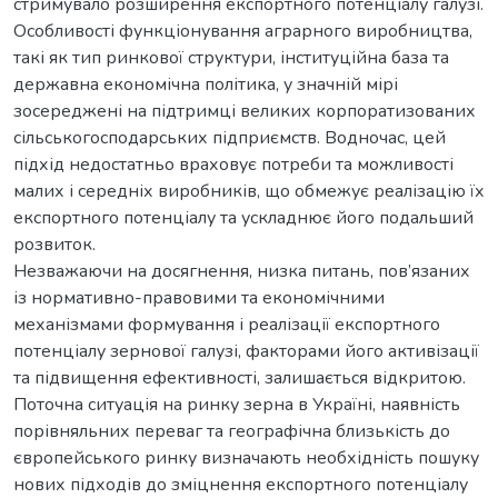
стримувало розширення експортного потенціалу галузі.
Особливості функціонування аграрного виробництва,
такі як тип ринкової структури, інституційна база та
державна економічна політика, у значній мірі
зосереджені на підтримці великих корпоратизованих
сільськогосподарських підприємств. Водночас, цей
підхід недостатньо враховує потреби та можливості
малих і середніх виробників, що обмежує реалізацію їх
експортного потенціалу та ускладнює його подальший
розвиток.
Незважаючи на досягнення, низка питань, пов’язаних
із нормативно-правовими та економічними
механізмами формування і реалізації експортного
потенціалу зернової галузі, факторами його активізації
та підвищення ефективності, залишається відкритою.
Поточна ситуація на ринку зерна в Україні, наявність
порівняльних переваг та географічна близькість до
європейського ринку визначають необхідність пошуку
нових підходів до зміцнення експортного потенціалу