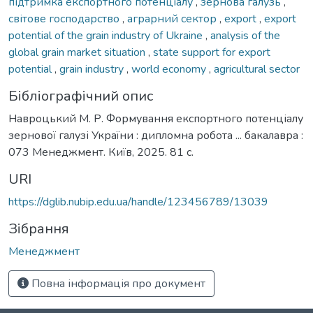
підтримка експортного потенціалу
,
зернова галузь
,
світове господарство
,
аграрний сектор
,
export
,
export
potential of the grain industry of Ukraine
,
analysis of the
global grain market situation
,
state support for export
potential
,
grain industry
,
world economy
,
agricultural sector
Бібліографічний опис
Навроцький М. Р. Формування експортного потенціалу
зернової галузі України : дипломна робота ... бакалавра :
073 Менеджмент. Київ, 2025. 81 с.
URI
https://dglib.nubip.edu.ua/handle/123456789/13039
Зібрання
Менеджмент
Повна інформація про документ