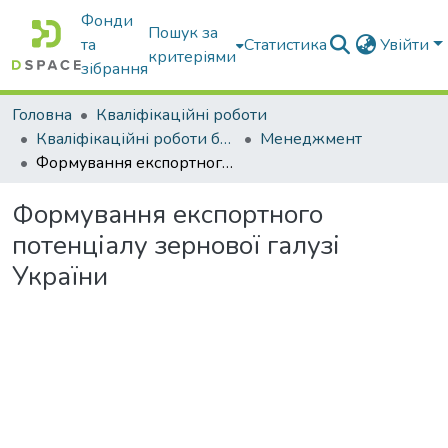
Фонди
Пошук за
та
Статистика
Увійти
критеріями
зібрання
Головна
Кваліфікаційні роботи
Кваліфікаційні роботи бакалаврів
Менеджмент
Формування експортного потенціалу зернової галузі України
Формування експортного
потенціалу зернової галузі
України