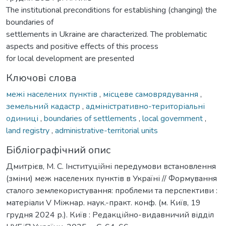
The institutional preconditions for establishing (changing) the
boundaries of
settlements in Ukraine are characterized. The problematic
aspects and positive effects of this process
for local development are presented
Ключові слова
межі населених пунктів
,
місцеве самоврядування
,
земельний кадастр
,
адміністративно-територіальні
одиниці
,
boundaries of settlements
,
local government
,
land registry
,
administrative-territorial units
Бібліографічний опис
Дмитрієв, М. С. Інституційні передумови встановлення
(зміни) меж населених пунктів в Україні // Формування
сталого землекористування: проблеми та перспективи :
матеріали V Міжнар. наук.-практ. конф. (м. Київ, 19
грудня 2024 р.). Київ : Редакційно-видавничий відділ