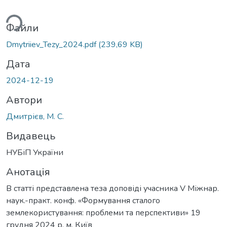
ься...
Файли
Dmytriiev_Tezy_2024.pdf
(239,69 KB)
Дата
2024-12-19
Автори
Дмитрієв, М. С.
Видавець
НУБіП України
Анотація
В статті представлена теза доповіді учасника V Міжнар.
наук.-практ. конф. «Формування сталого
землекористування: проблеми та перспективи» 19
грудня 2024 р. м. Київ