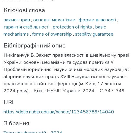
Ключові слова
захист прав
,
основні механізми
,
форми власності
,
гарантія стабільності
,
protection of rights
,
basic
mechanisms
,
forms of ownership
,
stability guarantee
Бібліографічний опис
Никіпанчук Б. Захист прав власності в цивільному праві
України: основні механізми та судова практика //
Проблеми юридичної науки очима молодих науковців :
збірник наукових праць XVIII Всеукраїнської науково-
практичної онлайн-конференції (м. Київ, 17 жовтня
2024 року) – Київ : НУБІП України, 2024. - С. 347-349.
URI
https://dglib.nubip.edu.ua/handle/123456789/14040
Зібрання
Тези конференцій - 2024