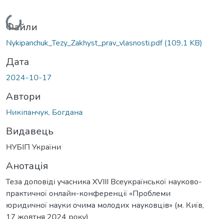
Вантажиться...
Файли
Nykipanchuk_Tezy_Zakhyst_prav_vlasnosti.pdf
(109,1 KB)
Дата
2024-10-17
Автори
Никіпанчук, Богдана
Видавець
НУБІП України
Анотація
Теза доповіді учасника XVIII Всеукраїнської науково-
практичної онлайн-конференції «Проблеми
юридичної науки очима молодих науковців» (м. Київ,
17 жовтня 2024 року)