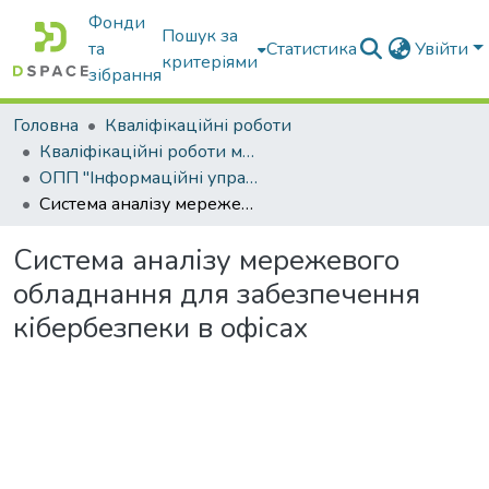
Фонди
Пошук за
та
Статистика
Увійти
критеріями
зібрання
Головна
Кваліфікаційні роботи
Кваліфікаційні роботи магістрів
ОПП "Інформаційні управляючі системи та технології"
Система аналізу мережевого обладнання для забезпечення кібербезпеки в офісах
Система аналізу мережевого
обладнання для забезпечення
кібербезпеки в офісах