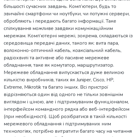
більшості сучасних завдань. Комп’ютери, будь то
звичайні смартфони чи ноутбуки, чи потужні сервери,
обробляють і передають багато інформації. Таке
спілкування можливе завдяки комунікаційним
мережам. Комп’ютерні мережі, зокрема, складаються із
середовища передачі даних, такого як: вита пара,
волоконно-оптичний кабель, коаксіальний кабель,
радіохвилі та активне або пасивне мережеве
обладнання, таке як комутатор, маршрутизатор.
Мережеве обладнання випускається дуже великою
кількістю виробників, таких як Juniper, Cisco, HP,
Extreme, Mikrotik та багато інших. Всі пристрої
відрізняються один від одного не тільки зовнішнім
виглядом і ціною, але і підтримуваним функціоналом,
інтерфейсом командного рядка або веб-інтерфейсом
(при необхідності). Щоб розібратися в такій кількості
мережевого обладнання і підтримуваних ним
технологіях, потрібно витратити багато часу на читання