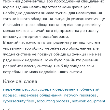
технічної документації або проходження спеціальних
курсів. Однак навіть підготовленому фахівцеві
необхідно докласти чимало зусиль для налаштування
того чи іншого обладнання, ситуація ускладнюється ще
й кількістю цього обладнання, від кількох десятків у
межах якогось звичайного підприємства до тисяч у
випадку з інтернет-провайдерами.
В даний час існують готові рішення у вигляді систем
управління або обліку мережевого обладнання, але
жодна система не поєднує обидві ці функції і не має
ряду інших недоліків. Тому було прийнято рішення
розробити власну систему, яка б відповідала всім
потребам і не мала недоліків інших систем.
Ключові слова
мережеві ресурси
,
сфера кібербезпеки
,
обліковий
процес
,
мережеве обладнання
,
network resources
,
cybersecurity field
,
accounting process
,
network equipment