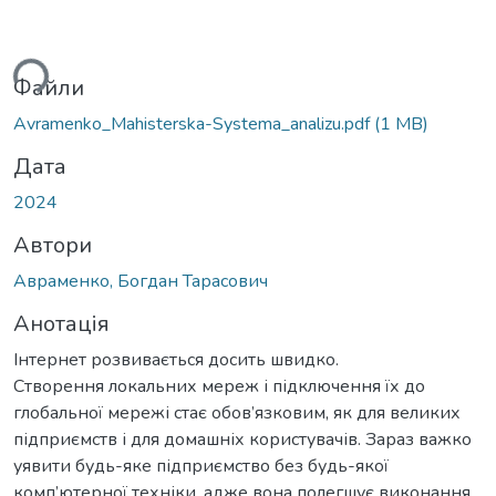
ься...
Файли
Avramenko_Mahisterska-Systema_analizu.pdf
(1 MB)
Дата
2024
Автори
Авраменко, Богдан Тарасович
Анотація
Інтернет розвивається досить швидко.
Створення локальних мереж і підключення їх до
глобальної мережі стає обов’язковим, як для великих
підприємств і для домашніх користувачів. Зараз важко
уявити будь-яке підприємство без будь-якої
комп’ютерної техніки, адже вона полегшує виконання