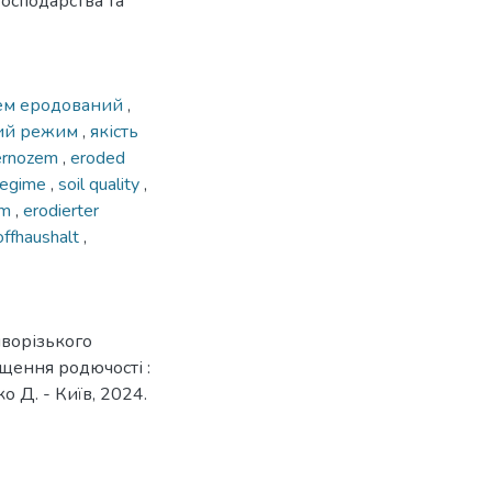
господарства та
ем еродований
,
ий режим
,
якість
hernozem
,
eroded
 regime
,
soil quality
,
em
,
erodierter
offhaushalt
,
иворізького
ищення родючості :
о Д. - Київ, 2024.