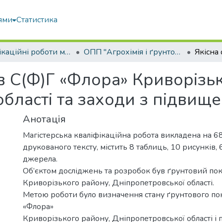
ями
Статистика
Кваліфікаційні роботи магістрів
ОПП "Агрохімія і ґрунтознавство"
ів С(Ф)Г «Флора» Криворізь
бласті та заходи з підвищ
Анотація
Магістерська кваліфікаційна робота викладена на 68
друкованого тексту, містить 8 таблиць, 10 рисунків,
джерела.
Об’єктом досліджень та розробок був ґрунтовий по
Криворізького району, Дніпропетровської області.
Метою роботи було визначення стану ґрунтового по
«Флора»
Криворізького району, Дніпропетровської області і 