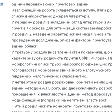
df
оцінки переважаючих ґрунтових відмін.
Кваліфікаційна робота складається із вступу, п’яти роз
списку використаних джерел літератури.
У першому розділі викладений огляд літератури з як
ґрунтів як основи для оптимізації систем землеробст
У розділі 2 наведені характеристика місця, умови т
проведення досліджень, описані фактори ґрунтоут
відмін області.
У третьому розділі висвітлений стан показників, що
характеризують родючість ґрунтів С(Ф)Г «Флора». Н
морфологічні описи трьох найрозповсюдженіших ґр
господарства: чорнозему звичайного малогумусного,
південних малогумусних і слабозмитих.
У четвертому розділі розраховані бонітети найпош
відмін методом А.І Сірого, що дає можливість розроб
покращення їх властивостей. Даний метод враховує о
модифікаційні (поправки на негативні властивості).
П’ятий розділ містить конкретні ґрунтозахисні, мелі