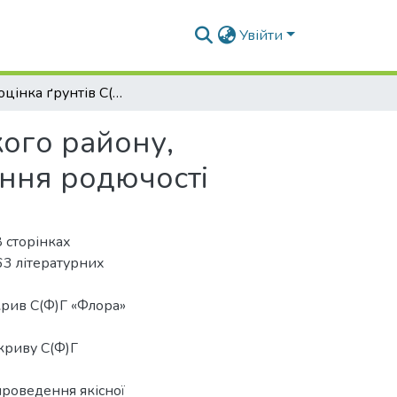
Увійти
Якісна оцінка ґрунтів С(Ф)Г «Флора» Криворізького району, Дніпропетровської області та заходи з підвищення родючості
кого району,
ення родючості
 сторінках
 63 літературних
крив С(Ф)Г «Флора»
криву С(Ф)Г
проведення якісної