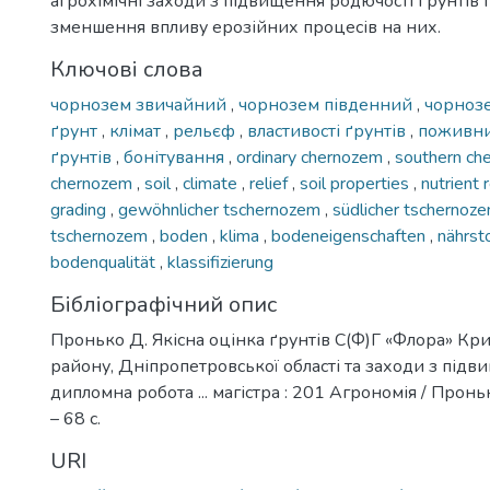
агрохімічні заходи з підвищення родючості ґрунтів 
зменшення впливу ерозійних процесів на них.
Ключові слова
чорнозем звичайний
,
чорнозем південний
,
чорноз
ґрунт
,
клімат
,
рельєф
,
властивості ґрунтів
,
поживн
ґрунтів
,
бонітування
,
ordinary chernozem
,
southern c
chernozem
,
soil
,
climate
,
relief
,
soil properties
,
nutrient
grading
,
gewöhnlicher tschernozem
,
südlicher tschernoz
tschernozem
,
boden
,
klima
,
bodeneigenschaften
,
nährst
bodenqualität
,
klassifizierung
Бібліографічний опис
Пронько Д. Якісна оцінка ґрунтів С(Ф)Г «Флора» Кр
району, Дніпропетровської області та заходи з підв
дипломна робота ... магістра : 201 Агрономія / Проньк
– 68 с.
URI