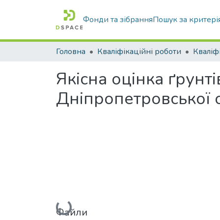
Фонди та зібрання
Пошук за критері
Головна
Кваліфікаційні роботи
Якісна оцінка ґрунт
Дніпропетровської о
Файли