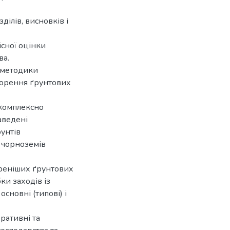
ділів, висновків і
існої оцінки
ва.
а методики
ворення ґрунтових
 комплексно
аведені
унтів
 чорноземів
иреніших ґрунтових
ки заходів із
сновні (типові) і
оративні та