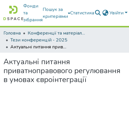
Фонди
Пошук за
та
Статистика
Увійти
критеріями
зібрання
Головна
Конференції та матеріали конференцій
Тези конференцій - 2025
Актуальні питання приватноправового регулювання в умовах євроінтеграції
Актуальні питання
приватноправового регулювання
в умовах євроінтеграції