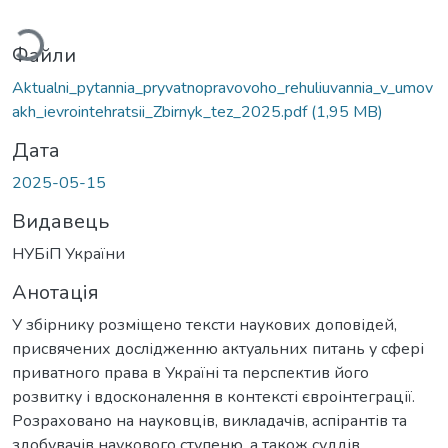
житься...
Файли
Aktualni_pytannia_pryvatnopravovoho_rehuliuvannia_v_umov
akh_ievrointehratsii_Zbirnyk_tez_2025.pdf
(1,95 MB)
Дата
2025-05-15
Видавець
НУБіП України
Анотація
У збірнику розміщено тексти наукових доповідей,
присвячених дослідженню актуальних питань у сфері
приватного права в Україні та перспектив його
розвитку і вдосконалення в контексті євроінтеграції.
Розраховано на науковців, викладачів, аспірантів та
здобувачів наукового ступеню, а також суддів,