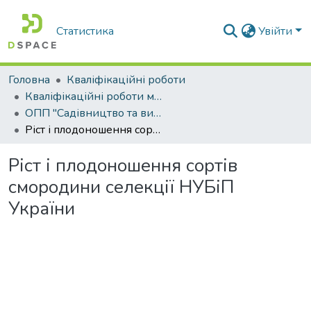
Статистика
Увійти
Головна
Кваліфікаційні роботи
Кваліфікаційні роботи магістрів
ОПП "Садівництво та виноградарство"
Ріст і плодоношення сортів смородини селекції НУБіП України
Ріст і плодоношення сортів
смородини селекції НУБіП
України