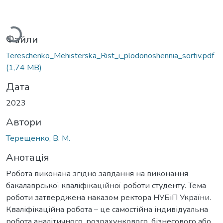
антажиться...
Файли
Tereschenko_Mehisterska_Rist_i_plodonoshennia_sortiv.pdf
(1,74 MB)
Дата
2023
Автори
Терещенко, В. М.
Анотація
Робота виконана згідно завдання на виконання
бакалаврської кваліфікаційної роботи студенту. Тема
роботи затверджена наказом ректора НУБіП України.
Кваліфікаційна робота – це самостійна індивідуальна
робота аналітичного, розрахункового, бізнесового або