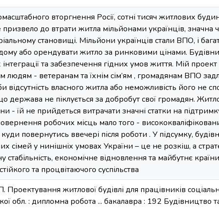
масштабного вторгнення Росії, сотні тисяч житлових будин
призвело до втрати житла мільйонами українців, значна ч
іальному становищі. Мільйони українців стали ВПО, і бага
дому або орендувати житло за ринковими цінами. Будівни
 інтеграції та забезпечення гідних умов життя. Мій проек
м людям - ветеранам та їхнім сім’ям , громадянам ВПО задля
аби відсутність власного житла або неможливість його не 
о держава не піклується за добробут свої громадян. Житло
ни - їй не прийдеться витрачати значні статки на підтримку
овернення робочих місць мало того - висококваліфіковани
 куди повернутись ввечері після роботи . У підсумку, буді
х сімей у нинішніх умовах України – це не розкіш, а страт
ьну стабільність, економічне відновлення та майбутнє країн
стійкого та процвітаючого суспільства
. Проектування житлової будівлі для працівників соціальн
ої обл. : дипломна робота ... бакалавра : 192 Будівництво т