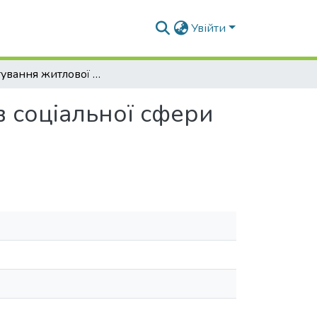
Увійти
Проектування житлової будівлі для працівників соціальної сфери на 32 квартири в смт. Княжичі, Київської обл.
в соціальної сфери