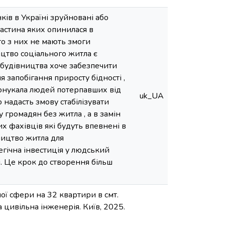
ків в Україні зруйновані або
астина яких опинилася в
то з них не мають змоги
цтво соціального житла є
т будівництва хоче забезпечити
 запобігання приросту бідності ,
спонукала людей потерпавших від
uk_UA
 надасть змову стабілізувати
 громадян без житла , а в замін
х фахівців які будуть впевнені в
вництво житла для
егічна інвестиція у людський
и. Це крок до створення більш
ої сфери на 32 квартири в смт.
а цивільна інженерія. Київ, 2025.