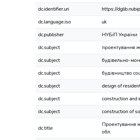
dc.identifier.uri
https://dglib.nu
dc.language.iso
uk
dc.publisher
НУБіП України
dc.subject
проектування жи
dc.subject
будівельно-мон
dc.subject
будівництво со
dc.subject
design of resident
dc.subject
construction and 
dc.subject
construction of so
Проектування жи
dc.title
обл.