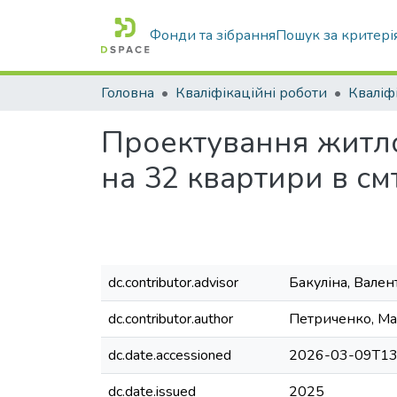
Фонди та зібрання
Пошук за критері
Головна
Кваліфікаційні роботи
Проектування житлов
на 32 квартири в смт
dc.contributor.advisor
Бакуліна, Вале
dc.contributor.author
Петриченко, М
dc.date.accessioned
2026-03-09T13
dc.date.issued
2025