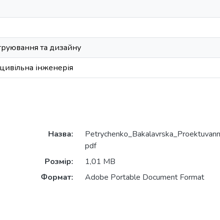
труювання та дизайну
 цивільна інженерія
Назва:
Petrychenko_Bakalavrska_Proektuvannia
pdf
Розмір:
1,01 MB
Формат:
Adobe Portable Document Format