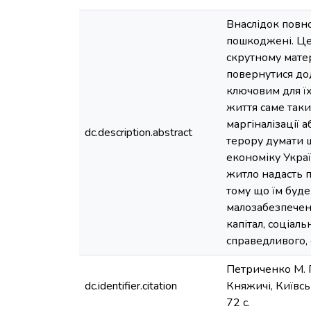
Внаслідок повно
пошкоджені. Це 
скрутному матер
повернутися до
ключовим для їх
життя саме таки
маргіналізації 
dc.description.abstract
терору думати щ
економіку Украї
житло надасть п
тому що їм буде
малозабезпечени
капітал, соціал
справедливого, 
Петриченко М. П
dc.identifier.citation
Княжичі, Київськ
72 с.