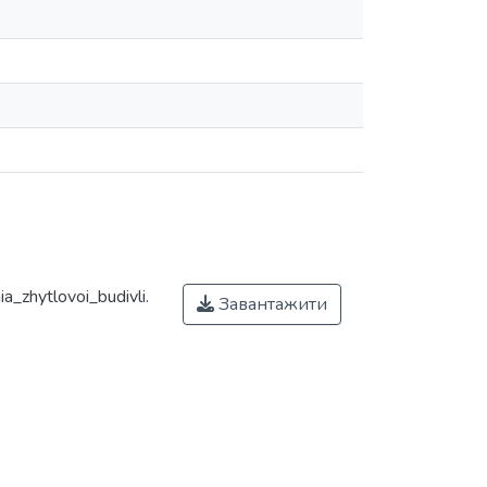
_zhytlovoi_budivli.
Завантажити