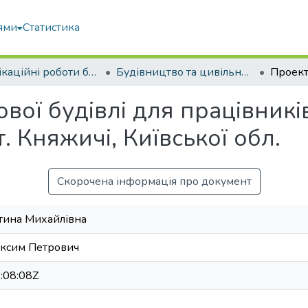
ями
Статистика
Кваліфікаційні роботи бакалаврів
Будівництво та цивільна інженерія
ої будівлі для працівникі
. Княжичі, Київської обл.
Скорочена інформація про документ
нтина Михайлівна
аксим Петрович
:08:08Z