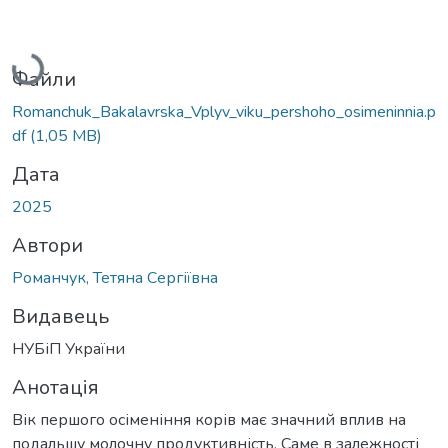
Вантажиться...
Файли
Romanchuk_Bakalavrska_Vplyv_viku_pershoho_osimeninnia.p
df
(1,05 MB)
Дата
2025
Автори
Романчук, Тетяна Сергіївна
Видавець
НУБіП України
Анотація
Вік першого осіменіння корів має значний вплив на
подальшу молочну продуктивність. Саме в залежності