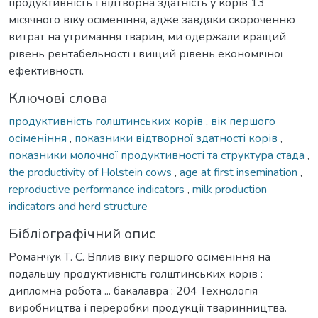
продуктивність і відтворна здатність у корів 13
місячного віку осіменіння, адже завдяки скороченню
витрат на утримання тварин, ми одержали кращий
рівень рентабельності і вищий рівень економічної
ефективності.
Ключові слова
продуктивність голштинських корів
,
вік першого
осіменіння
,
показники відтворної здатності корів
,
показники молочної продуктивності та структура стада
,
the productivity of Holstein cows
,
age at first insemination
,
reproductive performance indicators
,
milk production
indicators and herd structure
Бібліографічний опис
Романчук Т. С. Вплив віку першого осіменіння на
подальшу продуктивність голштинських корів :
дипломна робота ... бакалавра : 204 Технологія
виробництва і переробки продукції тваринництва.