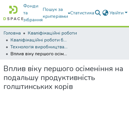
Фонди
Пошук за
та
Статистика
Увійти
критеріями
зібрання
Головна
Кваліфікаційні роботи
Кваліфікаційні роботи бакалаврів
Технологія виробництва і переробки продукції тваринництва
Вплив віку першого осіменіння на подальшу продуктивність голштинських корів
Вплив віку першого осіменіння на
подальшу продуктивність
голштинських корів