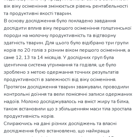
вік віку осіменіння змінюється рівень рентабельності
та продуктивні якості тварин.
В основу дослідження було покладено завдання
дослідити вплив віку першого осіменіння голштинської
породи на молочну продуктивність та відтворну
здатність тварин. Для цього було відібрано три групи
корів по 20 голів з різним віком першого осіменіння, а
саме 12, 13 та 14 місяців. У дослідних груп була
ідентична система утримання та годівля, це було
зроблено з метою одержання точних результатів
продуктивності в залежності від віку осіменіння.
Протягом дослідження тварин зважували, проводили
контрольні доїння та вели помісячні записи одержаних
надоїв. Молоко досліджувалось на вміст жиру та білка,
також встановили що з збільшенням маси тіла зростала
продуктивність корів.
Спираючись на дані різних досліджень та власні
дослідження було встановлено, що найкраща