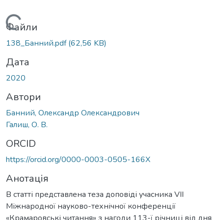
Вантажиться...
Файли
138_Банний.pdf
(62,56 KB)
Дата
2020
Автори
Банний, Олександр Олександрович
Галиш, О. В.
ORCID
https://orcid.org/0000-0003-0505-166X
Анотація
В статті представлена теза доповіді учасника VIІ
Міжнародної науково-технічної конференції
«Крамаровські читання» з нагоди 113-ї річниці від дня