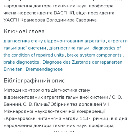
народження доктора технічних наук, професора,
члена-кореспондента ВАСГНІЛ, віце-президента
УАСГН Крамарова Володимира Савовича.
Ключові слова
діагностика стану відремонтованих агрегатів
,
агрегати
гальмівної системи
,
діагностика гальм
,
diagnostics of
the condition of repaired units
,
brake system components
,
brake diagnostics
,
Diagnose des Zustands der reparierten
Einheiten
,
Bremsendiagnose
Бібліографічний опис
Методи контролю та діагностика стану
відремонтованих агрегатів гальмівної системи / О. О.
Банний, О. В. Галиш// Збірник тез доповідей VIІ
Міжнародної науково-технічної конференції
«Крамаровські читання» з нагоди 113-ї річниці від дня
народження доктора технічних наук, професора,