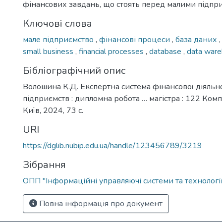
фінансових завдань, що стоять перед малими підпр
Ключові слова
мале підприємство
,
фінансові процеси
,
база даних
small business
,
financial processes
,
database
,
data war
Бібліографічний опис
Волошина К.Д. Експертна система фінансової діяльно
підприємств : дипломна робота … магістра : 122 Комп
Київ, 2024, 73 с.
URI
https://dglib.nubip.edu.ua/handle/123456789/3219
Зібрання
ОПП "Інформаційні управляючі системи та технології
Повна інформація про документ