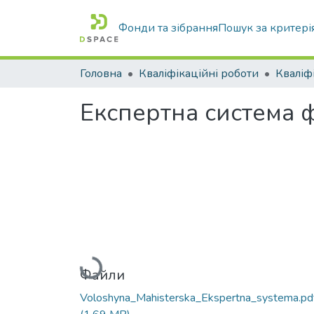
Фонди та зібрання
Пошук за критері
Головна
Кваліфікаційні роботи
Експертна система ф
Вантажиться...
Файли
Voloshyna_Mahisterska_Ekspertna_systema.pd