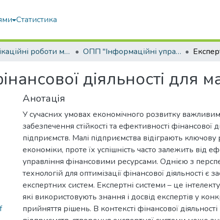
ями
Статистика
Кваліфікаційні роботи магістрів
ОПП "Інформаційні управляючі системи та технології"
інансової діяльності для м
Анотація
У сучасних умовах економічного розвитку важливим
забезпечення стійкості та ефективності фінансової д
підприємств. Малі підприємства відіграють ключову 
економіки, проте їх успішність часто залежить від е
управління фінансовими ресурсами. Однією з перс
технологій для оптимізації фінансової діяльності є з
експертних систем. Експертні системи – це інтелект
які використовують знання і досвід експертів у конк
f
прийняття рішень. В контексті фінансової діяльності