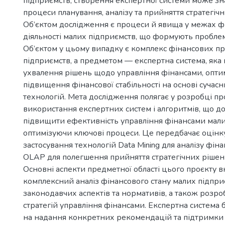
підприємств, створення експертної системи може з
процеси планування, аналізу та прийняття стратегіч
Об’єктом дослідження є процеси й явища у межах ф
діяльності малих підприємств, що формують проблем
Об’єктом у цьому випадку є комплекс фінансових п
підприємств, а предметом — експертна система, яка
ухвалення рішень щодо управління фінансами, оптимі
підвищення фінансової стабільності на основі суча
технологій. Мета дослідження полягає у розробці п
використання експертних систем і алгоритмів, що д
підвищити ефективність управління фінансами мали
оптимізуючи ключові процеси. Це передбачає оцін
застосування технологій Data Mining для аналізу фін
OLAP для полегшення прийняття стратегічних рішен
Основні аспекти предметної області цього проєкту 
комплексний аналіз фінансового стану малих підпри
законодавчих аспектів та нормативів, а також розр
стратегій управління фінансами. Експертна система 
на надання конкретних рекомендацій та підтримки 