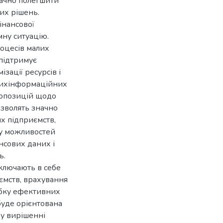
начно полегшити
них рішень.
інансової
ну ситуацію.
роцесів малих
 підтримує
зації ресурсів і
снихінформаційних
ропозицій щодо
озволять значно
х підприємств,
ку можливостей
ансових даних і
ь.
включають в себе
ємств, врахування
обку ефективних
буде орієнтована
у вирішенні