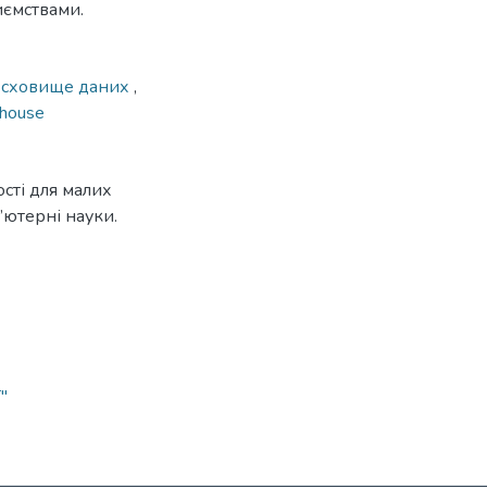
иємствами.
,
сховище даних
,
ehouse
сті для малих
’ютерні науки.
"