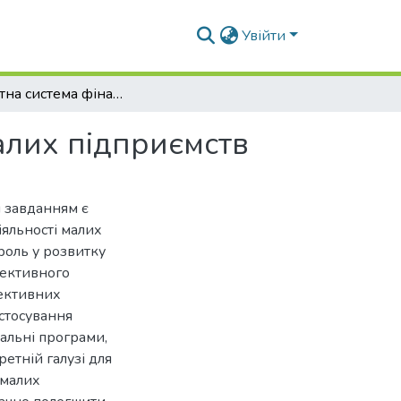
Увійти
Експертна система фінансової діяльності для малих підприємств
алих підприємств
 завданням є
іяльності малих
роль у розвитку
фективного
пективних
астосування
уальні програми,
ретній галузі для
 малих