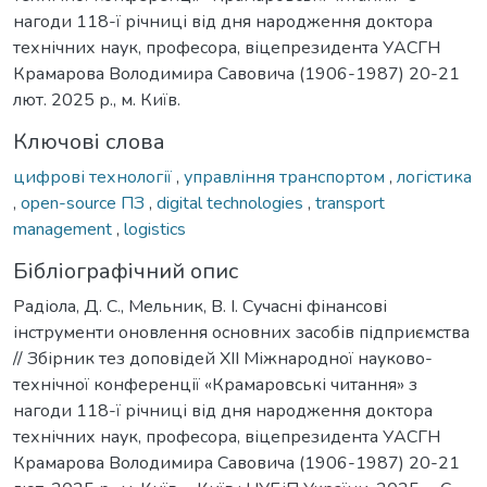
нагоди 118-ї річниці від дня народження доктора
технічних наук, професора, віцепрезидента УАСГН
Крамарова Володимира Савовича (1906-1987) 20-21
лют. 2025 р., м. Київ.
Ключові слова
цифрові технології
,
управління транспортом
,
логістика
,
open-source ПЗ
,
digital technologies
,
transport
management
,
logistics
Бібліографічний опис
Радіола, Д. С., Мельник, В. І. Сучасні фінансові
інструменти оновлення основних засобів підприємства
// Збірник тез доповідей ХІІ Міжнародної науково-
технічної конференції «Крамаровські читання» з
нагоди 118-ї річниці від дня народження доктора
технічних наук, професора, віцепрезидента УАСГН
Крамарова Володимира Савовича (1906-1987) 20-21