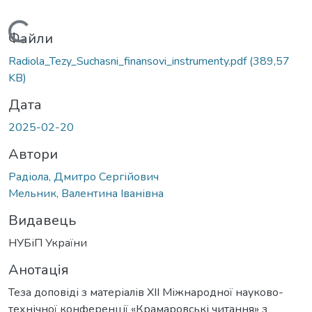
Вантажиться...
Файли
Radiola_Tezy_Suchasni_finansovi_instrumenty.pdf
(389,57
KB)
Дата
2025-02-20
Автори
Радіола, Дмитро Сергійович
Мельник, Валентина Іванівна
Видавець
НУБіП України
Анотація
Теза доповіді з матеріалів ХІІ Міжнародної науково-
технічної конференції «Крамаровські читання» з