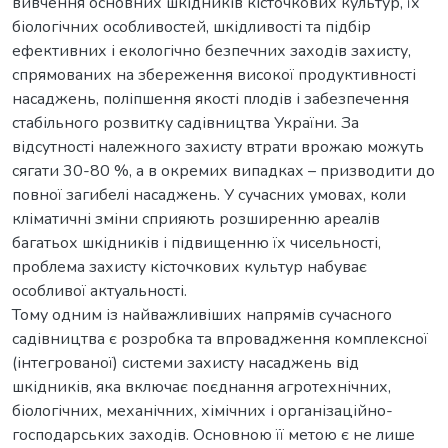
вивчення основних шкідників кісточкових культур, їх
біологічних особливостей, шкідливості та підбір
ефективних і екологічно безпечних заходів захисту,
спрямованих на збереження високої продуктивності
насаджень, поліпшення якості плодів і забезпечення
стабільного розвитку садівництва України. За
відсутності належного захисту втрати врожаю можуть
сягати 30-80 %, а в окремих випадках – призводити до
повної загибелі насаджень. У сучасних умовах, коли
кліматичні зміни сприяють розширенню ареалів
багатьох шкідників і підвищенню їх чисельності,
проблема захисту кісточкових культур набуває
особливої актуальності.
Тому одним із найважливіших напрямів сучасного
садівництва є розробка та впровадження комплексної
(інтегрованої) системи захисту насаджень від
шкідників, яка включає поєднання агротехнічних,
біологічних, механічних, хімічних і організаційно-
господарських заходів. Основною її метою є не лише