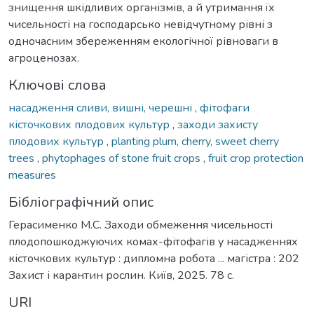
знищення шкідливих організмів, а й утримання їх
чисельності на господарсько невідчутному рівні з
одночасним збереженням екологічної рівноваги в
агроценозах.
Ключові слова
насадження сливи, вишні, черешні
,
фітофаги
кісточкових плодових культур
,
заходи захисту
плодових культур
,
planting plum, cherry, sweet cherry
trees
,
phytophages of stone fruit crops
,
fruit crop protection
measures
Бібліографічний опис
Герасименко М.С. Заходи обмеження чисельності
плодопошкоджуючих комах-фітофагів у насадженнях
кісточкових культур : дипломна робота ... магістра : 202
Захист і карантин рослин. Київ, 2025. 78 с.
URI