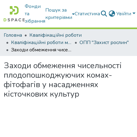
Фонди
Пошук за
та
Статистика
Увійти
критеріями
зібрання
Головна
Кваліфікаційні роботи
Кваліфікаційні роботи магістрів
ОПП "Захист рослин"
Заходи обмеження чисельності плодопошкоджуючих комах-фітофагів у насадженнях кісточкових культур
Заходи обмеження чисельності
плодопошкоджуючих комах-
фітофагів у насадженнях
кісточкових культур