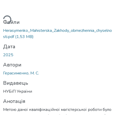
ься...
Файли
Herasymenko_Mahisterska_Zakhody_obmezhennia_chyselno
sti.pdf
(1,53 MB)
Дата
2025
Автори
Герасименко, М. С.
Видавець
НУБіП України
Анотація
Метою даної кваліфікаційної магістерської роботи було