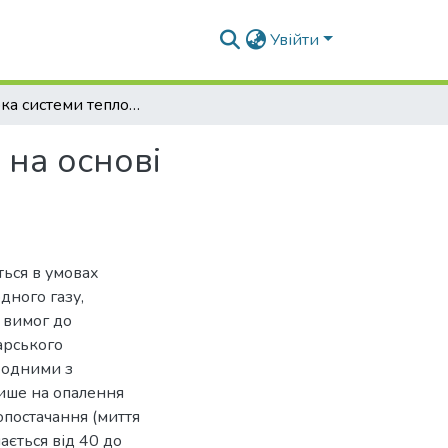
Увійти
Розробка системи теплопостачання ферми ВРХ на основі геліоколекторів
на основі
ться в умовах
дного газу,
я вимог до
арського
 одними з
лише на опалення
опостачання (миття
ається від 40 до