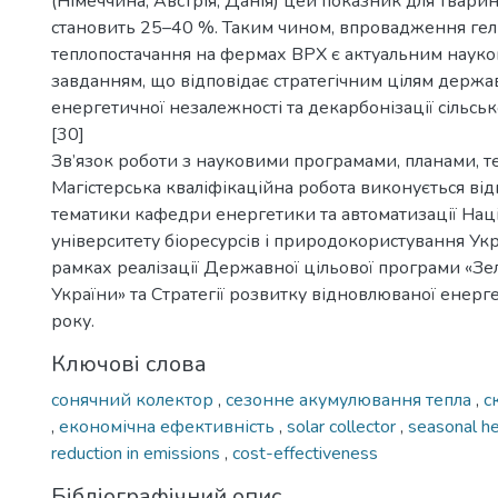
(Німеччина, Австрія, Данія) цей показник для тва
становить 25–40 %. Таким чином, впровадження гел
теплопостачання на фермах ВРХ є актуальним наук
завданням, що відповідає стратегічним цілям держа
енергетичної незалежності та декарбонізації сільськ
[30]
Зв’язок роботи з науковими програмами, планами, т
Магістерська кваліфікаційна робота виконується від
тематики кафедри енергетики та автоматизації Нац
університету біоресурсів і природокористування Укр
рамках реалізації Державної цільової програми «З
України» та Стратегії розвитку відновлюваної енер
року.
Ключові слова
сонячний колектор
,
сезонне акумулювання тепла
,
с
,
економічна ефективність
,
solar collector
,
seasonal h
reduction in emissions
,
cost-effectiveness
Бібліографічний опис