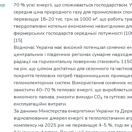
lop
70 % усієї енергії, що споживається господарством. 
середня ціна природного газу для промислових спо
перевищує 18–20 тис. грн за 1000 м³, що робить тра
твердопаливні котельні економічно невигідними для
фермерських господарств середньої потужності (100
[15]
Водночас Україна має високий потенціал сонячної ене
центральних і південних регіонах сумарне надходж
радіації на горизонтальну поверхню становить 115
на рік, що цілком достатньо для сезонного та частко
покриття теплових потреб тваринницьких приміще
геліоколекторних систем. Використання сонячних к
замістити 40–70 % теплової енергії, що виробляєтьс
викопного палива, знизити викиди CO₂ та суттєво 
експлуатаційні витрати.
За даними Міністерства енергетики України та Держ
відновлюваних джерел енергії в теплопостачанні а
комплексу на 2025 рік не перевищує 4-5 %, тоді як 