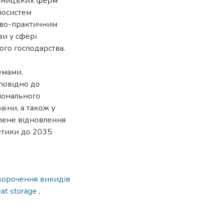
ринницьких ферм
іосистем
ово-практичним
ви у сфері
ого господарства.
емами.
повідно до
іонального
аїни, а також у
елене відновлення
гетики до 2035
корочення викидів
eat storage
,