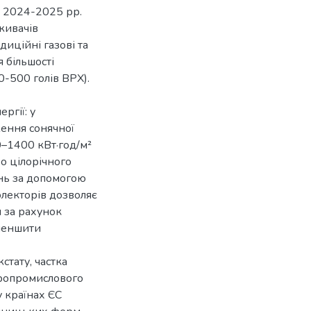
У 2024-2025 рр.
живачів
диційні газові та
 більшості
-500 голів ВРХ).
ргії: у
ення сонячної
0–1400 кВт·год/м²
во цілорічного
нь за допомогою
олекторів дозволяє
я за рахунок
зменшити
стату, частка
гропромислового
у країнах ЄС