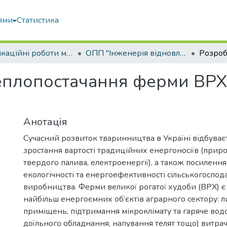
ями
Статистика
Кваліфікаційні роботи магістрів
ОПП "Інженерія відновлювальних джерел енергії та енергоменеджмент"
еплопостачання ферми ВРХ 
Анотація
Сучасний розвиток тваринництва в Україні відбуває
зростання вартості традиційних енергоносіїв (приро
твердого палива, електроенергії), а також посиленн
екологічності та енергоефективності сільськогоспод
виробництва. Ферми великої рогатої худоби (ВРХ) є
найбільш енергоємних об’єктів аграрного сектору: 
приміщень, підтримання мікроклімату та гаряче вод
доїльного обладнання, напування телят тощо) витрач