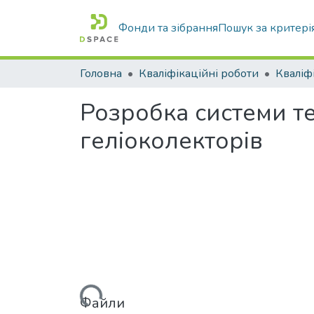
Фонди та зібрання
Пошук за критері
Головна
Кваліфікаційні роботи
Розробка системи т
геліоколекторів
Вантажиться...
Файли