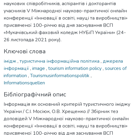
наукових співробітників, аспірантів і докторантів
учасників V Міжнародної науково-практичної онлайн
конференції «Інновації в освіті, науці та виробництві»
присвяченої 100-річчю від дня заснування ВСП
«Мукачівський фаховий коледж НУБіП України» (24-
26 листопада 2021 року).
Ключові слова
імідж
,
туристична інформаційна політика
,
джерела
інформації
,
image
,
tourism information policy
,
sources of
information
,
Tourismusinformationspolitik
,
Informationsquellen
Бібліографічний опис
Інформація як основний критерій туристичного іміджу
України / С.І. Мосіюк, О.В. Хрещенко // Збірник тез
доповідей V Міжнародної науково-практичної онлайн
конференції «Інновації в освіті, науці та виробництві»
присвяченої 100-річчю від дня заснування ВСП