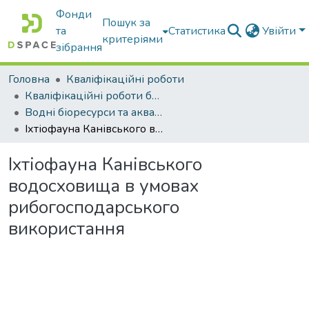
Фонди
Пошук за
та
Статистика
Увійти
критеріями
зібрання
Головна
Кваліфікаційні роботи
Кваліфікаційні роботи бакалаврів
Водні біоресурси та аквакультура
Іхтіофауна Канівського водосховища в умовах рибогосподарського використання
Іхтіофауна Канівського
водосховища в умовах
рибогосподарського
використання