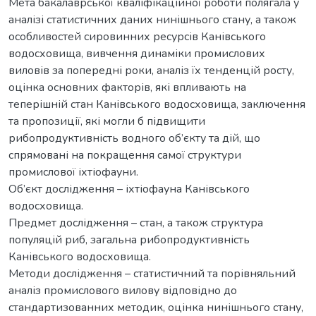
Мета бакалаврської кваліфікаційної роботи полягала у
аналізі статистичних даних нинішнього стану, а також
особливостей сировинних ресурсів Канівського
водосховища, вивчення динаміки промислових
виловів за попередні роки, аналіз їх тенденцій росту,
оцінка основних факторів, які впливають на
теперішній стан Канівського водосховища, заключення
та пропозиції, які могли б підвищити
рибопродуктивність водного об’єкту та дій, що
спрямовані на покращення самої структури
промислової іхтіофауни.
Об’єкт дослідження – іхтіофауна Канівського
водосховища.
Предмет дослідження – стан, а також структура
популяцій риб, загальна рибопродуктивність
Канівського водосховища.
Методи дослідження – статистичний та порівняльний
аналіз промислового вилову відповідно до
стандартизованних методик, оцінка нинішнього стану,