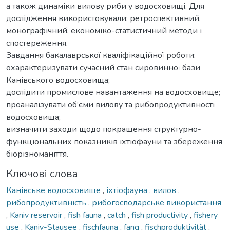
а також динаміки вилову риби у водосховищі. Для
дослідження використовували: ретроспективний,
монографічний, економіко-статистичний методи і
спостереження.
Завдання бакалаврської кваліфікаційної роботи:
охарактеризувати сучасний стан сировинної бази
Канівського водосховища;
дослідити промислове навантаження на водосховище;
проаналізувати об’єми вилову та рибопродуктивності
водосховища;
визначити заходи щодо покращення структурно-
функціональних показників іхтіофауни та збереження
біорізноманіття.
Ключові слова
Канівське водосховище
,
іхтіофауна
,
вилов
,
рибопродуктивність
,
рибогосподарське використання
,
Kaniv reservoir
,
fish fauna
,
catch
,
fish productivity
,
fishery
use
,
Kaniv-Stausee
,
fischfauna
,
fang
,
fischproduktivität
,