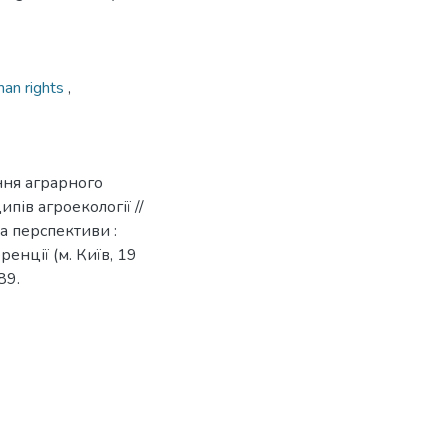
an rights
,
ння аграрного
пів агроекології //
а перспективи :
енції (м. Київ, 19
89.