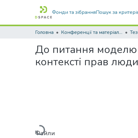
Фонди та зібрання
Пошук за критері
Головна
Конференції та матеріали конференцій
Тез
До питання моделю
контексті прав люди
Вантажиться...
Файли