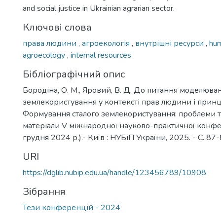
and social justice in Ukrainian agrarian sector.
Ключові слова
права людини
,
агроекологія
,
внутрішні ресурси
,
hum
agroecology
,
internal resources
Бібліографічний опис
Бородіна, О. М., Яровий, В. Д. До питання моделюва
землекористування у контексті прав людини і принци
Формування сталого землекористування: проблеми т
матеріали V міжнародної науково-практичної конфер
грудня 2024 р.).- Київ : НУБіП України, 2025. - С. 87-
URI
https://dglib.nubip.edu.ua/handle/123456789/10908
Зібрання
Тези конференцій - 2024