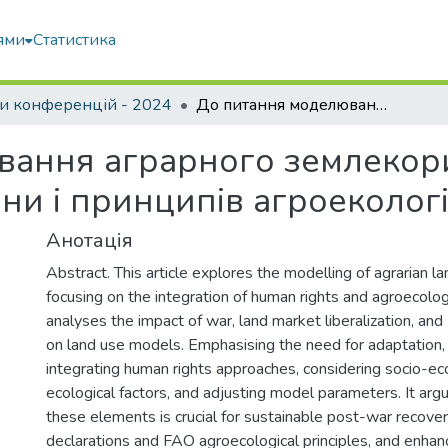
ями
Статистика
и конференцій - 2024
До питання моделювання аграрного землекористування у контексті прав людини і принципів агроекології
вання аграрного землекор
ни і принципів агроекологі
Анотація
Abstract. This article explores the modelling of agrarian la
focusing on the integration of human rights and agroecologic
analyses the impact of war, land market liberalization, and
on land use models. Emphasising the need for adaptation
integrating human rights approaches, considering socio-e
ecological factors, and adjusting model parameters. It argu
these elements is crucial for sustainable post-war recover
declarations and FAO agroecological principles, and enhan