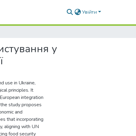
Увійти
истування у
ї
nd use in Ukraine,
al principles. It
 European integration
, the study proposes
conomic and
es that incorporating
y, aligning with UN
cing food security