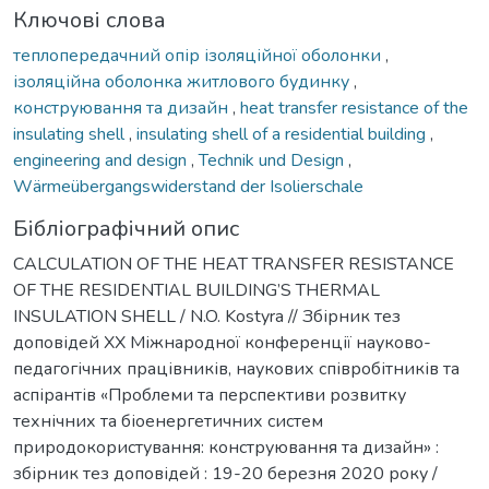
Ключові слова
теплопередачний опір ізоляційної оболонки
,
ізоляційна оболонка житлового будинку
,
конструювання та дизайн
,
heat transfer resistance of the
insulating shell
,
insulating shell of a residential building
,
engineering and design
,
Technik und Design
,
Wärmeübergangswiderstand der Isolierschale
Бібліографічний опис
CALCULATION OF THE HEAT TRANSFER RESISTANCE
OF THE RESIDENTIAL BUILDING’S THERMAL
INSULATION SHELL / N.O. Kostyra // Збірник тез
доповідей ХX Міжнародної конференції науково-
педагогічних працівників, наукових співробітників та
аспірантів «Проблеми та перспективи розвитку
технічних та біоенергетичних систем
природокористування: конструювання та дизайн» :
збірник тез доповідей : 19-20 березня 2020 року /