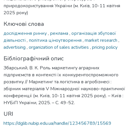
природокористування України (м. Київ, 10-11 квітня
2025 року)
Ключові слова
дослідження ринку
,
реклама
,
організація збутової
діяльності
,
політика ціноутворення
,
market research
,
advertising
,
organization of sales activities
,
pricing policy
Бібліографічний опис
Збарський, В. К. Роль маркетингу аграрних
підприємств в контексті їх конкурентоспроможного
розвитку // Маркетинг та логістика в агробізнесі :
збірник матеріалів V Міжнародної науково-практичної
конференції (м. Київ, 10-11 квітня 2025 року). – Київ :
НУБіП України, 2025. – С. 49-52.
URI
https://dglib.nubip.edu.ua/handle/123456789/15569