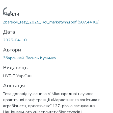
Вантажиться...
Файли
Zbarskyi_Tezy_2025_Rol_marketynhu.pdf
(507,44 KB)
Дата
2025-04-10
Автори
Збарський, Василь Кузьмич
Видавець
НУБіП України
Анотація
Теза доповіді учасника V Міжнародної науково-
практичної конференції «Маркетинг та логістика в
агробізнесі», присвяченої 127-річчю заснування
Національного університету біоресурсів і