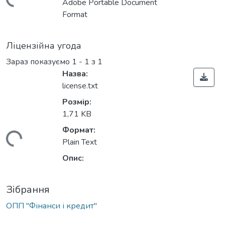
житься...
Adobe Portable Document
Format
Ліцензійна угода
Зараз показуємо
1 - 1 з 1
Назва:
license.txt
Розмір:
1,71 KB
Формат:
житься...
Plain Text
Опис:
Зібрання
ОПП "Фінанси і кредит"