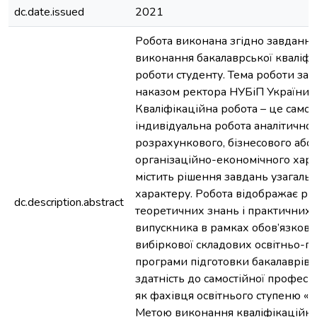
dc.date.issued
2021
Робота виконана згідно завдання
виконання бакалаврської кваліфі
роботи студенту. Тема роботи за
наказом ректора НУБіП України.
Кваліфікаційна робота – це самос
індивідуальна робота аналітичног
розрахункового, бізнесового або
організаційно-економічного хара
містить рішення завдань узагаль
характеру. Робота відображає рі
dc.description.abstract
теоретичних знань і практичних
випускника в рамках обов’язкової
вибіркової складових освітньо-п
програми підготовки бакалаврів, 
здатність до самостійної професій
як фахівця освітнього ступеню «Б
Метою виконання кваліфікаційно