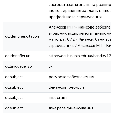
систематизація знань та розшир
щодо вирішення завдань відпові
професійного спрямування.
Алєксєєв М.І. Фінансове забезпеч
аграрних підприємств : дипломна р
dc.identifier.citation
магістра : 072 «Фінанси, банківськ
страхування» / Алєксєєв М.І. - Київ
dc.identifier.uri
https://dglib.nubip.edu.ua/handle/
dc.language.iso
uk
dc.subject
ресурсне забезпечення
dc.subject
фінансові ресурси
dc.subject
інвестиції
dc.subject
джерела фінансування