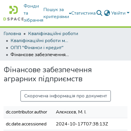
Фонди
Пошук за
та
Статистика
Увійти
критеріями
зібрання
Головна
Кваліфікаційні роботи
Кваліфікаційні роботи магістрів
ОПП "Фінанси і кредит"
Фінансове забезпечення аграрних підприємств
Фінансове забезпечення
аграрних підприємств
Скорочена інформація про документ
dc.contributor.author
Алєксєєв, М. І.
dc.date.accessioned
2024-10-17T07:38:13Z