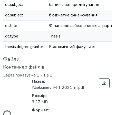
dc.subject
банківське кредитування
dc.subject
бюджетне фінансування
dc.title
Фінансове забезпечення аграрни
dc.type
Thesis
thesis.degree.grantor
Економічний факультет
Файли
Контейнер файлів
Зараз показуємо
1 - 1 з 1
Назва:
Alieksieiev_M_I_2021_m.pdf
Розмір:
3,27 MB
Формат: