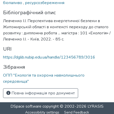
біопаливо
,
ресурсозбереження
Бібліографічний опис
Левченко І.І. Перспектива енергетичної безпеки в
Житомирській області в контексті переходу до сталого
розвитку : дипломна робота ... магістра : 101 «Екологія» /
Левченко І.І. - Київ, 2022. - 85 с.
URI
https://dglib.nubip.edu.ua/handle/123456789/3016
Зібрання
ОПП "Екологія та охорона навколишнього
середовища"
Повна інформація про документ
DSpace software
copyright © 2002-2026
LYRASIS
Accessibility settings
Send Feedback