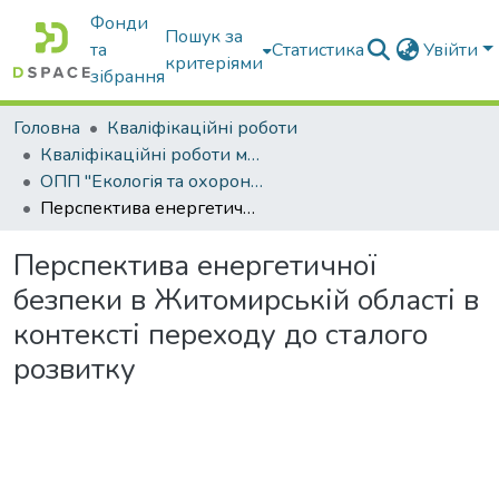
Фонди
Пошук за
та
Статистика
Увійти
критеріями
зібрання
Головна
Кваліфікаційні роботи
Кваліфікаційні роботи магістрів
ОПП "Екологія та охорона навколишнього середовища"
Перспектива енергетичної безпеки в Житомирській області в контексті переходу до сталого розвитку
Перспектива енергетичної
безпеки в Житомирській області в
контексті переходу до сталого
розвитку