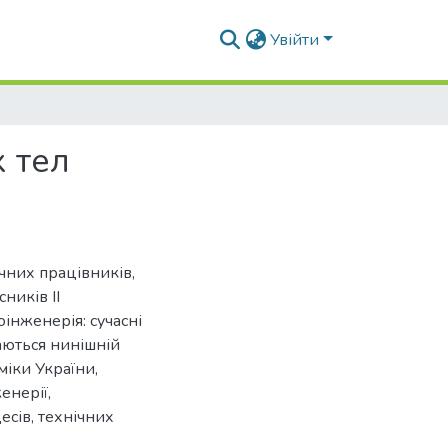
Увійти
 тел
чних працівників,
сників ІІ
інженерія: сучасні
аються нинішній
міки України,
енерії,
есів, технічних