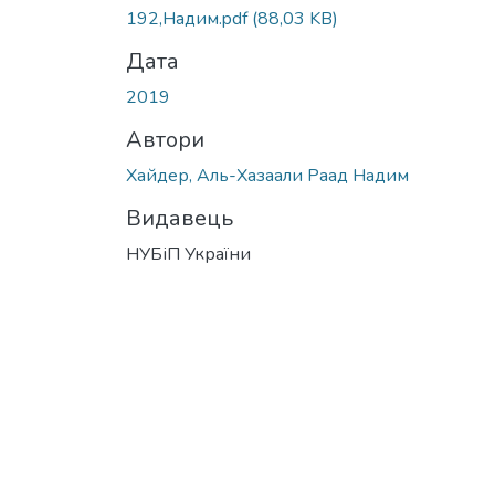
Вантажиться...
192,Надим.pdf
(88,03 KB)
Дата
2019
Автори
Хайдер, Аль-Хазаали Раад Надим
Видавець
НУБіП України