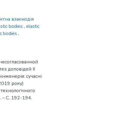
ктна взаємодія
astic bodies
,
elastic
ic bodies
,
 несогласованной
ез доповідей ІІ
нженерія: сучасні
2019 року)
-технологічного
 – С. 192-194.