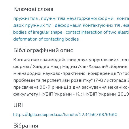
Ключові слова
пружні тіла
,
пружні тіла неузгодженої форми
,
конта
двох пружних тіл
,
деформація контактуючих тіл
,
el
bodies of irregular shape
,
contact interaction of two elast
deformation of contacting bodies
Бібліографічний опис
Контактное взаимодействие двух упруговязких тел
формы / Хайдер Раад Надим Аль-Хазаали// Збірник т
міжнародної науково-практичної конференції "Агроі
проблеми та перспективи розвитку" (7-8 листопада 
присвячена 90-й річниці з дня заснування механіко
факультету НУБіП України - К. : НУБіП України, 2019.
URI
https://dglib.nubip.edu.ua/handle/123456789/6580
Зібрання