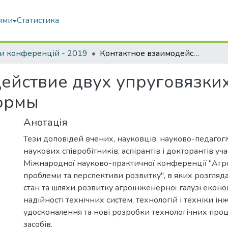
ями
Статистика
и конференцій - 2019
Контактное взаимодействие двух упруговязких тел несогласованной формы
ействие двух упруговязких
ормы
Анотація
Тези доповідей вчених, науковців, науково-педагогі
наукових співробітників, аспірантів і докторантів уча
Міжнародної науково-практичної конференції "Агро
проблеми та перспективи розвитку", в яких розгляд
стан та шляхи розвитку агроінженерної галузі еконо
надійності технічних систем, технологій і техніки інж
удосконалення та нові розробки технологічних проц
засобів.