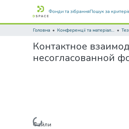
Фонди та зібрання
Пошук за критері
Головна
Конференції та матеріали конференцій
Тез
Контактное взаимод
несогласованной ф
Файли