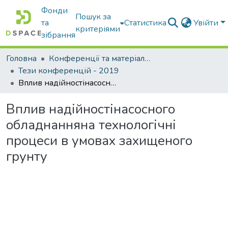
Фонди
Пошук за
та
Статистика
Увійти
критеріями
зібрання
Головна
Конференції та матеріали конференцій
Тези конференцій - 2019
Вплив надійностінасосного обладнанняна технологічні процеси в умовах захищеного грунту
Вплив надійностінасосного
обладнанняна технологічні
процеси в умовах захищеного
грунту