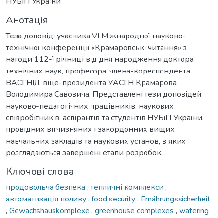
НУБіП України
Анотація
Теза доповіді учасника VI Міжнародної науково-
технічної конференції «Крамаровські читання» з
нагоди 112-ї річниці від дня народження доктора
технічних наук, професора, члена-кореспондента
ВАСГНІЛ, віце-президента УАСГН Крамарова
Володимира Савовича. Представлені тези доповідей
науково-педагогічних працівників, наукових
співробітників, аспірантів та студентів НУБіП України,
провідних вітчизняних і закордонних вищих
навчальних закладів та наукових установ, в яких
розглядаються завершені етапи розробок.
Ключові слова
продовольча безпека
,
тепличні комплекси
,
автоматизація поливу
,
food security
,
Ernährungssicherheit
,
Gewächshauskomplexe
,
greenhouse complexes
,
watering