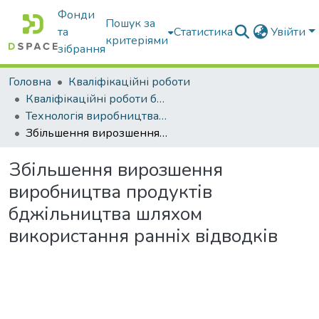
Фонди
Пошук за
та
Статистика
Увійти
критеріями
зібрання
Головна
Кваліфікаційні роботи
Кваліфікаційні роботи бакалаврів
Технологія виробництва і переробки продукції тваринництва
Збільшення вирозшення виробництва продуктів бджільництва шляхом використання ранніх відводків
Збільшення вирозшення
виробництва продуктів
бджільництва шляхом
використання ранніх відводків