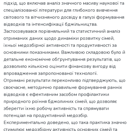
підхід, що включав аналіз значного масиву наукової та
спеціалізованої літератури для глибокого вивчення
світового та вітчизняного досвіду в галузі формування
відводків та інтенсифікації бджільництва.
Застосовувався порівняльний та статистичний аналіз
отриманих даних щодо динаміки розвитку сімей,
їхньої медозбірної активності та продуктивності за
основними показниками. Важливою складовою було й
детальне економічне обґрунтування результатів, що
дозволило кількісно оцінити фінансову вигоду від
впровадження запропонованої технології.
Отримані результати переконливо підтверджують, що
своєчасне, методично правильне формування ранніх
відводків є ефективним засобом профілактики
природного роїння бджолиних сімей, що дозволяє
зберегти їхню робочу активність та спрямувати
потенціал на продуктивний медозбір.
Експериментально доведено, що така практика значно
стимулює медозбірну активність основних сімей та