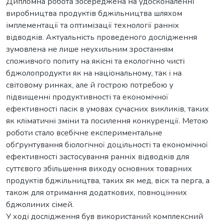
Дипломна робота зосереджена на удосконаленні
виробництва продуктів бджільництва шляхом
імплементації та оптимізації технології ранніх
відводків. Актуальність проведеного дослідження
зумовлена не лише неухильним зростанням
споживчого попиту на якісні та екологічно чисті
бджолопродукти як на національному, так і на
світовому ринках, але й гострою потребою у
підвищенні продуктивності та економічної
ефективності пасік в умовах сучасних викликів, таких
як кліматичні зміни та посилення конкуренції. Метою
роботи стало всебічне експериментальне
обґрунтування біологічної доцільності та економічної
ефективності застосування ранніх відводків для
суттєвого збільшення виходу основних товарних
продуктів бджільництва, таких як мед, віск та перга, а
також для отримання додаткових, повноцінних
бджолиних сімей.
У ході дослідження був використаний комплексний