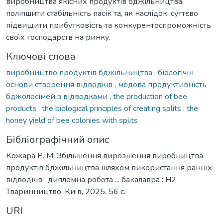
виробництва якісних продуктів бджільництва,
поліпшити стабільність пасік та, як наслідок, суттєво
підвищити прибутковість та конкурентоспроможність
своїх господарств на ринку.
Ключові слова
виробництво продуктів бджільництва
,
біологічні
основи створення відводків
,
медова продуктивність
бджолосімей з відводками
,
the production of bee
products
,
the biological principles of creating splits
,
the
honey yield of bee colonies with splits
Бібліографічний опис
Кожара Р. М. Збільшення вирозшення виробництва
продуктів бджільництва шляхом використання ранніх
відводків : дипломна робота ... бакалавра : Н2
Тваринництво. Київ, 2025. 56 с.
URI