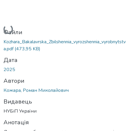
Вантажиться...
Файли
Kozhara_Bakalavrska_Zbilshennia_vyrozshennia_vyrobnytstv
a.pdf
(473,95 KB)
Дата
2025
Автори
Кожара, Роман Миколайович
Видавець
НУБіП України
Анотація