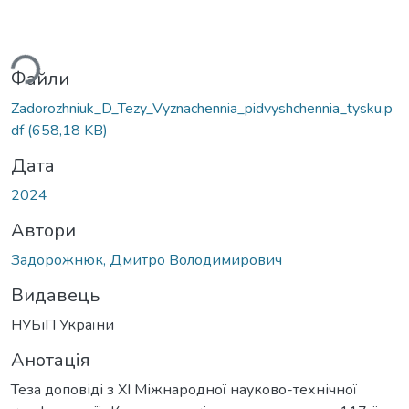
ься...
Файли
Zadorozhniuk_D_Tezy_Vyznachennia_pidvyshchennia_tysku.p
df
(658,18 KB)
Дата
2024
Автори
Задорожнюк, Дмитро Володимирович
Видавець
НУБіП України
Анотація
Теза доповіді з ХІ Міжнародної науково-технічної