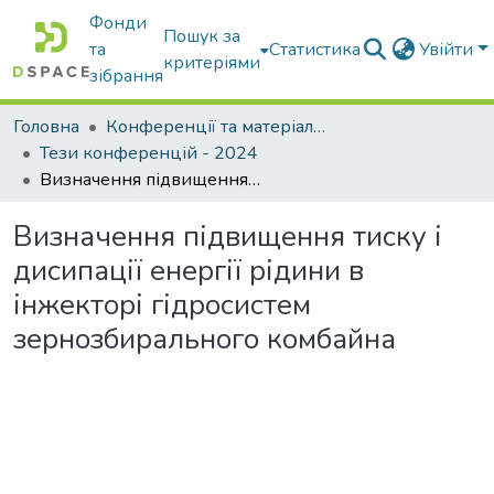
Фонди
Пошук за
та
Статистика
Увійти
критеріями
зібрання
Головна
Конференції та матеріали конференцій
Тези конференцій - 2024
Визначення підвищення тиску і дисипації енергії рідини в інжекторі гідросистем зернозбирального комбайна
Визначення підвищення тиску і
дисипації енергії рідини в
інжекторі гідросистем
зернозбирального комбайна