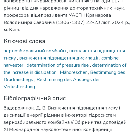
конференції «Крамаровські читання» з нагоди 117-ї
річниці від дня народження доктора технічних наук,
професора, віцепрезидента УАСГН Крамарова
Володимира Савовича (1906-1987) 22-23 лют. 2024 р.,
м. Київ.
Ключові слова
зернозбиральний комбайн
,
визначення підвищення
тиску
,
визначення підвищення дисипації
,
combine
harvester
,
determination of pressure rise
,
determination of
the increase in dissipation
,
Mähdrescher
,
Bestimmung des
Druckanstiegs
,
Bestimmung des Anstiegs der
Verlustleistung
Бібліографічний опис
Задорожнюк, Д. В. Визначення підвищення тиску і
дисипації енергії рідини в інжекторі гідросистем
зернозбирального комбайна // Збірник тез доповідей
ХI Міжнародної науково-технічної конференції