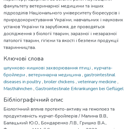
факультету ветеринарної медицини та інших
підрозділів Національного університету біоресурсів і
природокористування України, навчальних і наукових
установ України та зарубіжжя, де проводяться
дослідження з біології тварин, заразної і незаразної
патології тварин, гігієни та якості і безпеки продукції
тваринництва.
Ключові слова
шлунково-кишкові захворювання птиці
,
курчата-
бройлери
,
ветеринарна медицина
,
gastrointestinal
diseases in poultry
,
broiler chickens
,
veterinary medicine
,
Masthähnchen
,
Gastrointestinale Erkrankungen bei Geflügel
Бібліографічний опис
Біологічний вплив протекто-активу на гемопоез та
продуктивність курчат-бройлерів / Малина В.В.,
Балацький Ю.О., Бондаренко Л.В., Гришко В.А.,