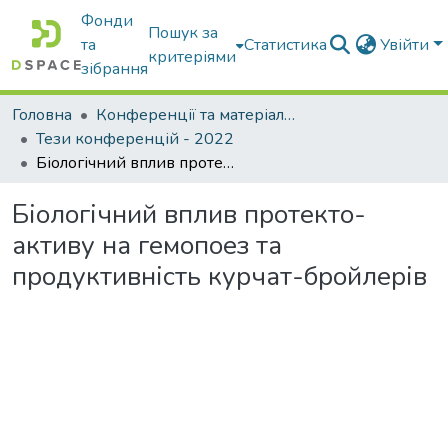
Фонди
Пошук за
та
Статистика
Увійти
критеріями
зібрання
Головна
Конференції та матеріали конференцій
Тези конференцій - 2022
Біологічний вплив протекто-активу на гемопоез та продуктивність курчат-бройлерів
Біологічний вплив протекто-
активу на гемопоез та
продуктивність курчат-бройлерів