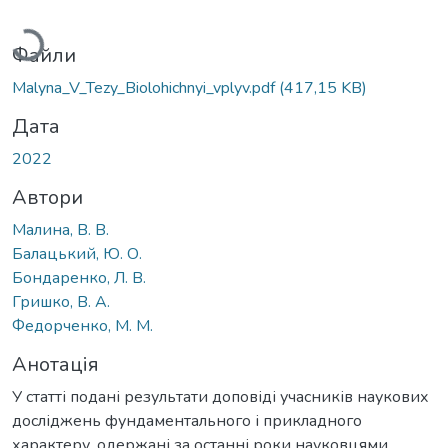
Вантажиться...
Файли
Malyna_V_Tezy_Biolohichnyi_vplyv.pdf
(417,15 KB)
Дата
2022
Автори
Малина, В. В.
Балацький, Ю. О.
Бондаренко, Л. В.
Гришко, В. А.
Федорченко, М. М.
Анотація
У статті подані результати доповіді учасників наукових
досліджень фундаментального і прикладного
характеру, одержані за останні роки науковцями