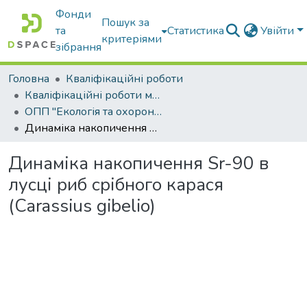
Фонди
Пошук за
та
Статистика
Увійти
критеріями
зібрання
Головна
Кваліфікаційні роботи
Кваліфікаційні роботи магістрів
ОПП "Екологія та охорона навколишнього середовища"
Динаміка накопичення Sr-90 в лусці риб срібного карася (Carassius gibelio)
Динаміка накопичення Sr-90 в
лусці риб срібного карася
(Carassius gibelio)