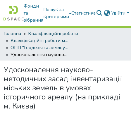
Фонди
Пошук за
та
Статистика
Увійти
критеріями
зібрання
Головна
Кваліфікаційні роботи
Кваліфікаційні роботи магістрів
ОПП "Геодезія та землеустрій"
Удосконалення науково-методичних засад інвентаризації міських земель в умовах історичного ареалу (на прикладі м. Києва)
Удосконалення науково-
методичних засад інвентаризації
міських земель в умовах
історичного ареалу (на прикладі
м. Києва)