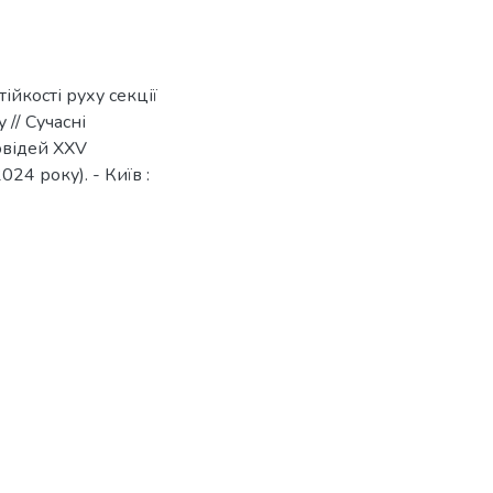
ійкості руху секції
 // Сучасні
овідей XХV
4 року). - Київ :