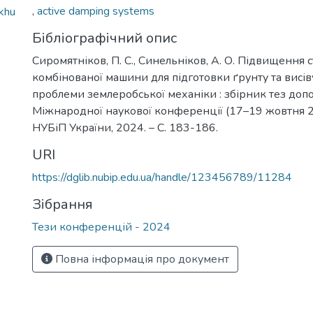
,
active damping systems
ukhu
Бібліографічний опис
Сиромятніков, П. С., Синельніков, А. О. Підвищення ст
комбінованої машини для підготовки ґрунту та висіву
проблеми землеробської механіки : збірник тез доп
Міжнародної наукової конференції (17–19 жовтня 202
НУБіП України, 2024. – С. 183-186.
URI
https://dglib.nubip.edu.ua/handle/123456789/11284
Зібрання
Тези конференцій - 2024
Повна інформація про документ