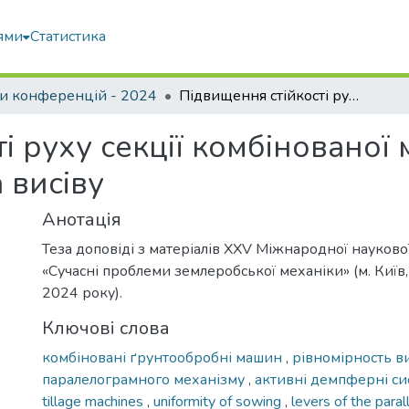
ями
Статистика
и конференцій - 2024
Підвищення стійкості руху секції комбінованої машини для підготовки ґрунту та висіву
і руху секції комбінованої
 висіву
Анотація
Теза доповіді з матеріалів XХV Міжнародної науков
«Сучасні проблеми землеробської механіки» (м. Киї
2024 року).
Ключові слова
комбіновані ґрунтообробні машин
,
рівномірность в
паралелограмного механізму
,
активні демпферні с
tillage machines
,
uniformity of sowing
,
levers of the par