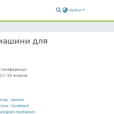
Увійти
 машини для
ої конференції
в,17–19 жовтня
исіву
,
важелі
истем
,
Combined
allelogram mechanism