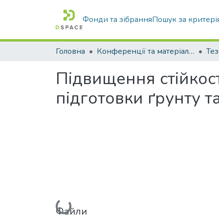
Фонди та зібрання
Пошук за критері
Головна
Конференції та матеріали конференцій
Тез
Підвищення стійкост
підготовки ґрунту та
Вантажиться...
Файли