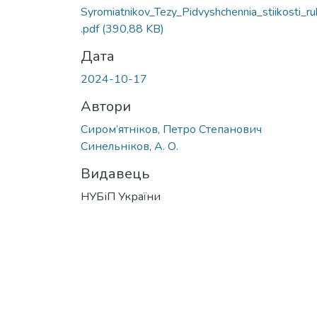
Syromiatnikov_Tezy_Pidvyshchennia_stiikosti_r
.pdf
(390,88 KB)
Дата
2024-10-17
Автори
Сиром’ятніков, Петро Степанович
Синельніков, А. О.
Видавець
НУБіП України