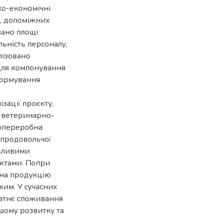
ко-економічні
і, допоміжних
вано площі
ьність персоналу,
лізовано
 для компонування
формування
зації проєкту,
и ветеринарно-
сопереробна
 продовольчої
ажливими
уктами. Попри
 на продукцію
ким. У сучасних
татнє споживання
шому розвитку та