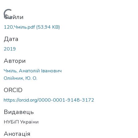
Вантажиться...
Файли
120,Чміль.pdf
(53,94 KB)
Дата
2019
Автори
Чміль, Анатолій Іванович
Олійник, Ю. О.
ORCID
https://orcid.org/0000-0001-9148-3172
Видавець
НУБіП України
Анотація