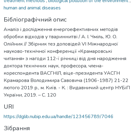
treatment methods
,
biological pollution of the environment
,
human and animal diseases
Бібліографічний опис
Аналіз і дослідження енергоефективних методів
обробки відходів у твариннитві / А. І. Чміль, Ю. О.
Олійник // Збірник тез доповідей VI Міжнародної
науково-технічної конференції «Крамаровські
читання» з нагоди 112-ї річниці від дня народження
доктора технічних наук, професора, члена-
кореспондента ВАСГНІЛ, віце-президента УАСГН
Крамарова Володимира Савовича (1906-1987) 21-22
лютого 2019 р., м. Київ. - К. : Видавничий центр НУБіП
України, 2019. – C. 120
URI
https://dglib.nubip.edu.ua/handle/123456789/7046
Зібрання