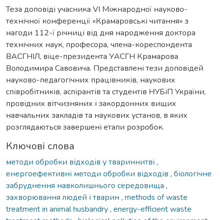
Теза доповіді учасника VI Міжнародної науково-
технічної конференції «Крамаровські читання» з
нагоди 112-ї річниці від дня народження доктора
технічних наук, професора, члена-кореспондента
ВАСГНІЛ, віце-президента УАСГН Крамарова
Володимира Савовича. Представлені тези доповідей
науково-педагогічних працівників, наукових
співробітників, аспірантів та студентів НУБіП України,
провідних вітчизняних і закордонних вищих
навчальних закладів та наукових установ, в яких
розглядаються завершені етапи розробок.
Ключові слова
методи обробки відходів у твариннитві
,
енергоефективні методи обробки відходів
,
біологічне
забруднення навколишнього середовища
,
захворювання людей і тварин
,
methods of waste
treatment in animal husbandry
,
energy-efficient waste