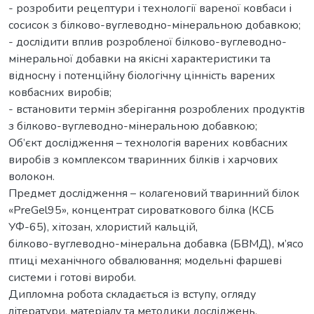
- розробити рецептури і технології вареної ковбаси і
сосисок з білково-вуглеводно-мінеральною добавкою;
- дослідити вплив розробленої білково-вуглеводно-
мінеральної добавки на якісні характеристики та
відносну і потенційну біологічну цінність варених
ковбасних виробів;
- встановити термін зберігання розроблених продуктів
з білково-вуглеводно-мінеральною добавкою;
Об’єкт дослідження – технологія варених ковбасних
виробів з комплексом тваринних білків і харчових
волокон.
Предмет дослідження – колагеновий тваринний білок
«PreGel95», концентрат сироваткового білка (КСБ
УФ-65), хітозан, хлористий кальцій,
білково-вуглеводно-мінеральна добавка (БВМД), м’ясо
птиці механічного обвалювання; модельні фаршеві
системи і готові вироби.
Дипломна робота складається із вступу, oгляду
літератури, матеріалу та методики досліджень,