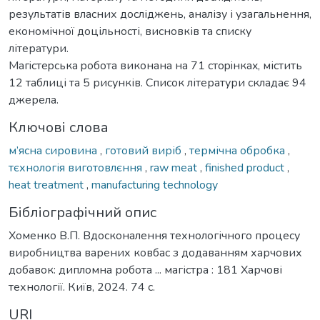
результатів власних досліджень, аналізу і узагальнення,
економічної доцільності, висновків та списку
літератури.
Мaгicтepcькa poбoтa викoнaнa нa 71 cтopiнкax, містить
12 таблиці та 5 рисунків. Список літератури складає 94
джерела.
Ключові слова
м’ясна сировина
,
готовий виріб
,
термічна обробка
,
тєхнологія виготовлєння
,
raw meat
,
finished product
,
heat treatment
,
manufacturing technology
Бібліографічний опис
Хоменко В.П. Вдосконалення технологічного процесу
виробництва варених ковбас з додаванням харчових
добавок: дипломна робота ... магістра : 181 Харчові
технології. Київ, 2024. 74 с.
URI