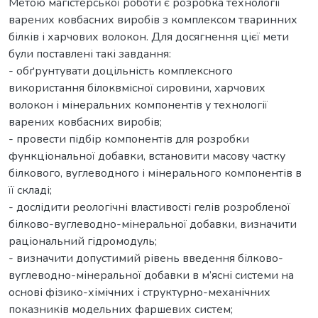
Метою магістерської роботи є розробка технології
варених ковбасних виробів з комплексом тваринних
білків і харчових волокон. Для досягнення цієї мети
були поставлені такі завдання:
- обґрунтувати доцільність комплексного
використання білоквмісної сировини, харчових
волокон і мінеральних компонентів у технології
варених ковбасних виробів;
- провести підбір компонентів для розробки
функціональної добавки, встановити масову частку
білкового, вуглеводного і мінерального компонентів в
її складі;
- дослідити реологічні властивості гелів розробленої
білково-вуглеводно-мінеральної добавки, визначити
раціональний гідромодуль;
- визначити допустимий рівень введення білково-
вуглеводно-мінеральної добавки в м’ясні системи на
основі фізико-хімічних і структурно-механічних
показників модельних фаршевих систем;