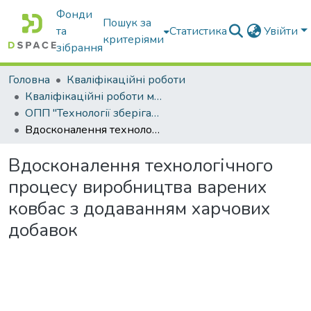
Фонди
Пошук за
та
Статистика
Увійти
критеріями
зібрання
Головна
Кваліфікаційні роботи
Кваліфікаційні роботи магістрів
ОПП "Технології зберігання, консервування та переробки м’яса"
Вдосконалення технологічного процесу виробництва варених ковбас з додаванням харчових добавок
Вдосконалення технологічного
процесу виробництва варених
ковбас з додаванням харчових
добавок